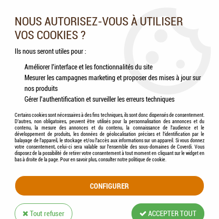
Nos experts vous conseillent au 05.46.84.20.27 du lundi au
samedi de 9h à 18h
NOUS AUTORISEZ-VOUS À UTILISER
VOS COOKIES ?
0
Ils nous seront utiles pour :
Améliorer l'interface et les fonctionnalités du site
Mesurer les campagnes marketing et proposer des mises à jour sur
Accueil
>
Chevaux
>
Compléments alimentaires
>
ESC LABORATOIRE - Huile de
nos produits
Cèdre, préparation relaxation musculaire - 500ml
Gérer l'authentification et surveiller les erreurs techniques
Certains cookies sont nécessaires à des fins techniques, ils sont donc dispensés de consentement.
D'autres, non obligatoires, peuvent être utilisés pour la personnalisation des annonces et du
contenu, la mesure des annonces et du contenu, la connaissance de l'audience et le
développement de produits, les données de géolocalisation précises et l'identification par le
balayage de l'appareil, le stockage et/ou l'accès aux informations sur un appareil. Si vous donnez
votre consentement, celui-ci sera valable sur l’ensemble des sous-domaines de Coverdi. Vous
disposez de la possibilité de retirer votre consentement à tout moment en cliquant sur le widget en
bas à droite de la page. Pour en savoir plus, consulter notre politique de cookie.
CONFIGURER
Tout refuser
ACCEPTER TOUT