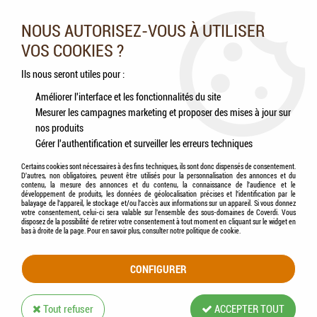
Nos experts vous conseillent au 05.46.84.20.27 du lundi au
samedi de 9h à 18h
NOUS AUTORISEZ-VOUS À UTILISER
VOS COOKIES ?
0
Ils nous seront utiles pour :
Améliorer l'interface et les fonctionnalités du site
Mesurer les campagnes marketing et proposer des mises à jour sur
Accueil
>
Chevaux
>
Compléments alimentaires
>
ESC LABORATOIRE - Thym,
nos produits
Plante Pure
Gérer l'authentification et surveiller les erreurs techniques
Certains cookies sont nécessaires à des fins techniques, ils sont donc dispensés de consentement.
D'autres, non obligatoires, peuvent être utilisés pour la personnalisation des annonces et du
contenu, la mesure des annonces et du contenu, la connaissance de l'audience et le
développement de produits, les données de géolocalisation précises et l'identification par le
balayage de l'appareil, le stockage et/ou l'accès aux informations sur un appareil. Si vous donnez
votre consentement, celui-ci sera valable sur l’ensemble des sous-domaines de Coverdi. Vous
disposez de la possibilité de retirer votre consentement à tout moment en cliquant sur le widget en
bas à droite de la page. Pour en savoir plus, consulter notre politique de cookie.
CONFIGURER
Tout refuser
ACCEPTER TOUT