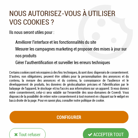
Nos experts vous conseillent au 05.46.84.20.27 du lundi au
samedi de 9h à 18h
NOUS AUTORISEZ-VOUS À UTILISER
VOS COOKIES ?
0
Ils nous seront utiles pour :
Améliorer l'interface et les fonctionnalités du site
Mesurer les campagnes marketing et proposer des mises à jour sur
Accueil
>
Chevaux
>
Aliments
nos produits
Gérer l'authentification et surveiller les erreurs techniques
ALIMENTS POUR CHEVAUX
Certains cookies sont nécessaires à des fins techniques, ils sont donc dispensés de consentement.
D'autres, non obligatoires, peuvent être utilisés pour la personnalisation des annonces et du
contenu, la mesure des annonces et du contenu, la connaissance de l'audience et le
développement de produits, les données de géolocalisation précises et l'identification par le
balayage de l'appareil, le stockage et/ou l'accès aux informations sur un appareil. Si vous donnez
votre consentement, celui-ci sera valable sur l’ensemble des sous-domaines de Coverdi. Vous
disposez de la possibilité de retirer votre consentement à tout moment en cliquant sur le widget en
ADULTES
bas à droite de la page. Pour en savoir plus, consulter notre politique de cookie.
CONFIGURER
Tout refuser
ACCEPTER TOUT