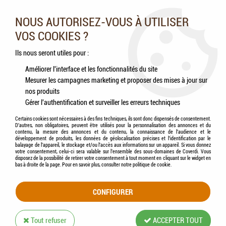
Nos experts vous conseillent au 05.46.84.20.27 du lundi au
samedi de 9h à 18h
NOUS AUTORISEZ-VOUS À UTILISER
VOS COOKIES ?
0
Ils nous seront utiles pour :
Améliorer l'interface et les fonctionnalités du site
Mesurer les campagnes marketing et proposer des mises à jour sur
Accueil
>
Chiens
>
Accessoires
>
Coverdi® - Médaille Ronde pour Chiens & Chats
nos produits
Gérer l'authentification et surveiller les erreurs techniques
Certains cookies sont nécessaires à des fins techniques, ils sont donc dispensés de consentement.
D'autres, non obligatoires, peuvent être utilisés pour la personnalisation des annonces et du
contenu, la mesure des annonces et du contenu, la connaissance de l'audience et le
développement de produits, les données de géolocalisation précises et l'identification par le
balayage de l'appareil, le stockage et/ou l'accès aux informations sur un appareil. Si vous donnez
votre consentement, celui-ci sera valable sur l’ensemble des sous-domaines de Coverdi. Vous
disposez de la possibilité de retirer votre consentement à tout moment en cliquant sur le widget en
bas à droite de la page. Pour en savoir plus, consulter notre politique de cookie.
CONFIGURER
Tout refuser
ACCEPTER TOUT