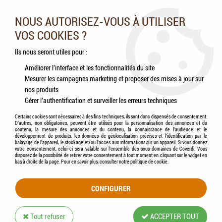
Nos experts vous conseillent au 05.46.84.20.27 du lundi au
samedi de 9h à 18h
NOUS AUTORISEZ-VOUS À UTILISER
VOS COOKIES ?
0
Ils nous seront utiles pour :
Améliorer l'interface et les fonctionnalités du site
Mesurer les campagnes marketing et proposer des mises à jour sur
Accueil
>
Chevaux
>
Poulains
>
Aliments
nos produits
Gérer l'authentification et surveiller les erreurs techniques
ALIMENTS
Certains cookies sont nécessaires à des fins techniques, ils sont donc dispensés de consentement.
D'autres, non obligatoires, peuvent être utilisés pour la personnalisation des annonces et du
contenu, la mesure des annonces et du contenu, la connaissance de l'audience et le
développement de produits, les données de géolocalisation précises et l'identification par le
balayage de l'appareil, le stockage et/ou l'accès aux informations sur un appareil. Si vous donnez
votre consentement, celui-ci sera valable sur l’ensemble des sous-domaines de Coverdi. Vous
disposez de la possibilité de retirer votre consentement à tout moment en cliquant sur le widget en
TRIER & FILTRER
bas à droite de la page. Pour en savoir plus, consulter notre politique de cookie.
CONFIGURER
Aucune correspondance trouvée
Tout refuser
ACCEPTER TOUT