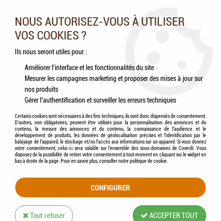
Nos experts vous conseillent au 05.46.84.20.27 du lundi au
samedi de 9h à 18h
NOUS AUTORISEZ-VOUS À UTILISER
VOS COOKIES ?
0
Ils nous seront utiles pour :
Améliorer l'interface et les fonctionnalités du site
Mesurer les campagnes marketing et proposer des mises à jour sur
Accueil
>
Volailles
>
Antiparasitaires
>
Lutte Biologique
>
APPI - Androlis Lutte
nos produits
biologique contre les poux rouges
Gérer l'authentification et surveiller les erreurs techniques
Certains cookies sont nécessaires à des fins techniques, ils sont donc dispensés de consentement.
D'autres, non obligatoires, peuvent être utilisés pour la personnalisation des annonces et du
contenu, la mesure des annonces et du contenu, la connaissance de l'audience et le
développement de produits, les données de géolocalisation précises et l'identification par le
balayage de l'appareil, le stockage et/ou l'accès aux informations sur un appareil. Si vous donnez
votre consentement, celui-ci sera valable sur l’ensemble des sous-domaines de Coverdi. Vous
disposez de la possibilité de retirer votre consentement à tout moment en cliquant sur le widget en
bas à droite de la page. Pour en savoir plus, consulter notre politique de cookie.
CONFIGURER
Tout refuser
ACCEPTER TOUT