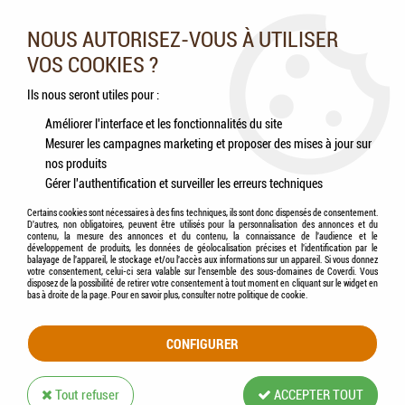
Nos experts vous conseillent au 05.46.84.20.27 du lundi au
samedi de 9h à 18h
NOUS AUTORISEZ-VOUS À UTILISER
VOS COOKIES ?
0
Ils nous seront utiles pour :
Améliorer l'interface et les fonctionnalités du site
Mesurer les campagnes marketing et proposer des mises à jour sur
Accueil
>
Volailles
>
Antiparasitaires
>
Lutte Biologique
>
APPI - Clip attache
nos produits
bouteille ANDROLIS
Gérer l'authentification et surveiller les erreurs techniques
Certains cookies sont nécessaires à des fins techniques, ils sont donc dispensés de consentement.
D'autres, non obligatoires, peuvent être utilisés pour la personnalisation des annonces et du
contenu, la mesure des annonces et du contenu, la connaissance de l'audience et le
développement de produits, les données de géolocalisation précises et l'identification par le
balayage de l'appareil, le stockage et/ou l'accès aux informations sur un appareil. Si vous donnez
votre consentement, celui-ci sera valable sur l’ensemble des sous-domaines de Coverdi. Vous
disposez de la possibilité de retirer votre consentement à tout moment en cliquant sur le widget en
bas à droite de la page. Pour en savoir plus, consulter notre politique de cookie.
CONFIGURER
Tout refuser
ACCEPTER TOUT