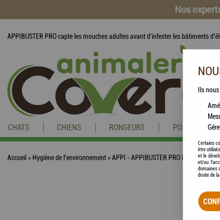
Nos experts
APPIBUSTER PRO capte les mouches adultes avant d'infester les bâtiments d'é
NOUS
Ils nous
Amél
Mesu
CHATS
CHIENS
RONGEURS
POISSONS
Gére
Certains co
être utilis
et le dével
Accueil
>
Hygiène de l'environnement
>
APPI - APPIBUSTER PRO Piège à mouche
et/ou l'ac
domaines d
droite de l
CONF