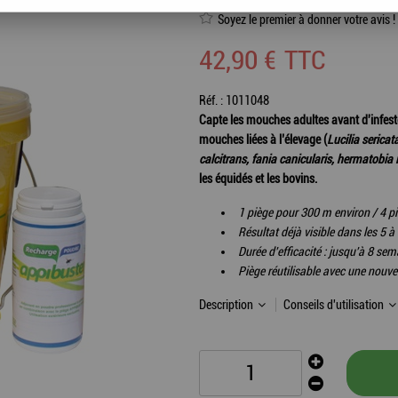
Soyez le premier à donner votre avis !
42
,
90
€
TTC
Réf. :
1011048
Capte les mouches adultes avant d'infeste
mouches liées à l’élevage (
Lucilia seric
calcitrans, fania canicularis, hermatobia i
les équidés et les bovins.
1 piège pour 300 m environ / 4 p
Résultat déjà visible dans les 5 à
Durée d'efficacité : jusqu'à 8 sem
Piège réutilisable avec une nou
Description
Conseils d'utilisation