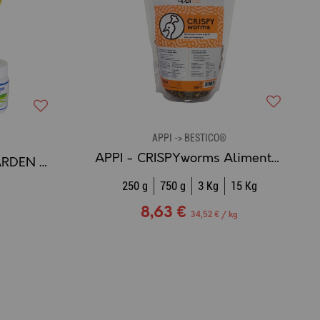
APPI -> BESTICO®
APPI - CRISPYworms Aliment complémentaire pour oiseaux à base de larves séchées
APPI - APPIBUSTER GARDEN Piège à mouches sélectif
250 g
750 g
3 Kg
15 Kg
8,63 €
34,52 € / kg