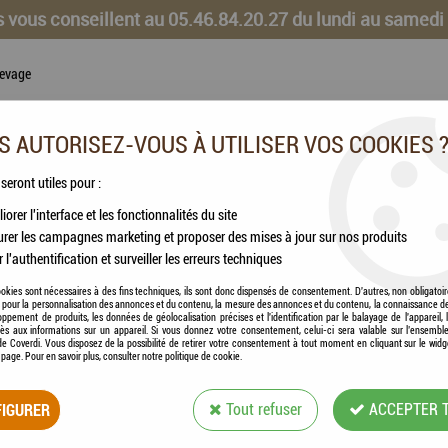
 vous conseillent au 05.46.84.20.27 du lundi au samedi
levage
 AUTORISEZ-VOUS À UTILISER VOS COOKIES 
 seront utiles pour :
iorer l'interface et les fonctionnalités du site
rer les campagnes marketing et proposer des mises à jour sur nos produits
CHEVAUX
VOLAILLES
ANIMAUX DE LA FERME
r l'authentification et surveiller les erreurs techniques
okies sont nécessaires à des fins techniques, ils sont donc dispensés de consentement. D'autres, non obligatoi
és pour la personnalisation des annonces et du contenu, la mesure des annonces et du contenu, la connaissance d
oppement de produits, les données de géolocalisation précises et l'identification par le balayage de l'appareil,
s extérieur
cès aux informations sur un appareil. Si vous donnez votre consentement, celui-ci sera valable sur l’ensembl
e Coverdi. Vous disposez de la possibilité de retirer votre consentement à tout moment en cliquant sur le widg
a page. Pour en savoir plus, consulter notre politique de cookie.
APPI - APPIBUST
IGURER
Tout refuser
ACCEPTER 
EXTÉRIEUR