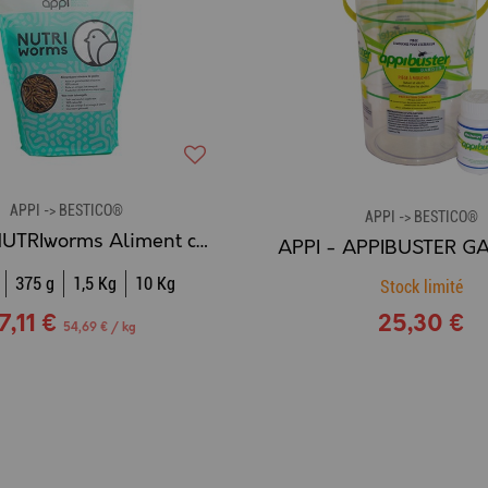
APPI -> BESTICO®
APPI -> BESTICO®
APPI - NUTRIworms Aliment complémentaire pour oiseaux de jardin et hérissons
375 g
1,5 Kg
10 Kg
Stock limité
7,11 €
25,30 €
54,69 € / kg