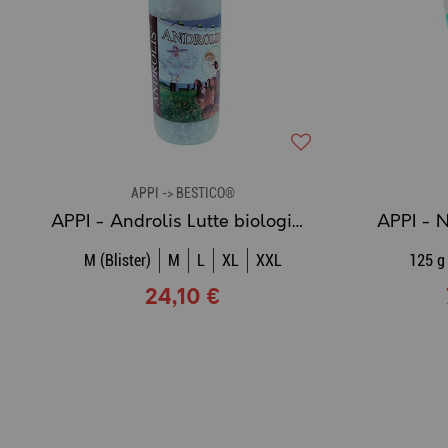
APPI -> BESTICO®
APPI - Androlis Lutte biologique contre les poux rouges
M (Blister)
M
L
XL
XXL
125 g
24,10 €