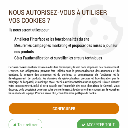
Nos experts vous conseillent au 05.46.84.20.27 du lundi au
samedi de 9h à 18h
NOUS AUTORISEZ-VOUS À UTILISER
VOS COOKIES ?
0
Ils nous seront utiles pour :
Améliorer l'interface et les fonctionnalités du site
Mesurer les campagnes marketing et proposer des mises à jour sur
Accueil
>
Chiens
>
Jouets
>
ZOLUX - Wild Jouet corde 2 noeuds
nos produits
Gérer l'authentification et surveiller les erreurs techniques
Certains cookies sont nécessaires à des fins techniques, ils sont donc dispensés de consentement.
D'autres, non obligatoires, peuvent être utilisés pour la personnalisation des annonces et du
contenu, la mesure des annonces et du contenu, la connaissance de l'audience et le
développement de produits, les données de géolocalisation précises et l'identification par le
balayage de l'appareil, le stockage et/ou l'accès aux informations sur un appareil. Si vous donnez
votre consentement, celui-ci sera valable sur l’ensemble des sous-domaines de Coverdi. Vous
disposez de la possibilité de retirer votre consentement à tout moment en cliquant sur le widget en
bas à droite de la page. Pour en savoir plus, consulter notre politique de cookie.
CONFIGURER
Tout refuser
ACCEPTER TOUT