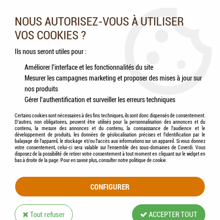
Nos experts vous conseillent au 05.46.84.20.27 du lundi au
samedi de 9h à 18h
NOUS AUTORISEZ-VOUS À UTILISER
VOS COOKIES ?
0
Ils nous seront utiles pour :
Améliorer l'interface et les fonctionnalités du site
Mesurer les campagnes marketing et proposer des mises à jour sur
Accueil
>
Chiens
>
Accessoires
>
ZOLUX - Pull Jazzy chiné Beige
nos produits
Gérer l'authentification et surveiller les erreurs techniques
Certains cookies sont nécessaires à des fins techniques, ils sont donc dispensés de consentement.
D'autres, non obligatoires, peuvent être utilisés pour la personnalisation des annonces et du
contenu, la mesure des annonces et du contenu, la connaissance de l'audience et le
développement de produits, les données de géolocalisation précises et l'identification par le
balayage de l'appareil, le stockage et/ou l'accès aux informations sur un appareil. Si vous donnez
votre consentement, celui-ci sera valable sur l’ensemble des sous-domaines de Coverdi. Vous
disposez de la possibilité de retirer votre consentement à tout moment en cliquant sur le widget en
bas à droite de la page. Pour en savoir plus, consulter notre politique de cookie.
CONFIGURER
Tout refuser
ACCEPTER TOUT