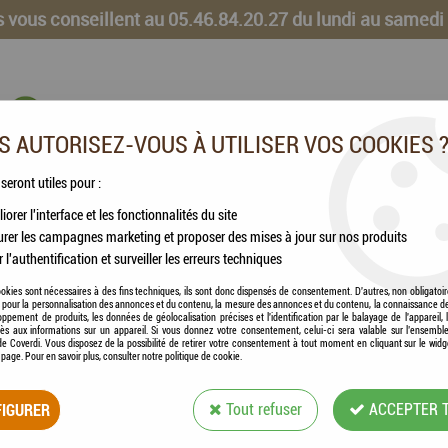
 vous conseillent au 05.46.84.20.27 du lundi au samedi
 AUTORISEZ-VOUS À UTILISER VOS COOKIES 
 seront utiles pour :
iorer l'interface et les fonctionnalités du site
CHEVAUX
VOLAILLES
ANIMAUX DE LA FERME
rer les campagnes marketing et proposer des mises à jour sur nos produits
r l'authentification et surveiller les erreurs techniques
ish pour chat
okies sont nécessaires à des fins techniques, ils sont donc dispensés de consentement. D'autres, non obligatoi
és pour la personnalisation des annonces et du contenu, la mesure des annonces et du contenu, la connaissance d
oppement de produits, les données de géolocalisation précises et l'identification par le balayage de l'appareil,
cès aux informations sur un appareil. Si vous donnez votre consentement, celui-ci sera valable sur l’ensembl
e Coverdi. Vous disposez de la possibilité de retirer votre consentement à tout moment en cliquant sur le widg
a page. Pour en savoir plus, consulter notre politique de cookie.
ZOLUX - HARNAIS
IGURER
Tout refuser
ACCEPTER 
Soyez le premier à donner votre avis !