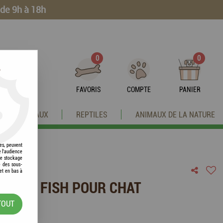
 de 9h à 18h
0
0
?
FAVORIS
COMPTE
PANIER
OISEAUX
REPTILES
ANIMAUX DE LA NATURE
res, peuvent
e l'audience
 le stockage
e des sous-
et en bas à
 NIGHT FISH POUR CHAT
TOUT