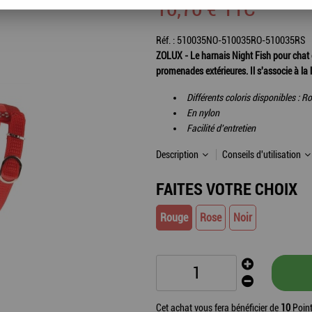
10
,
70
€
TTC
Réf. :
510035NO-510035RO-510035RS
ZOLUX - Le harnais Night Fish pour chat e
promenades extérieures. Il s'associe à la l
Différents coloris disponibles : R
En nylon
Facilité d'entretien
Description
Conseils d'utilisation
FAITES VOTRE CHOIX
Rouge
Rose
Noir
Cet achat vous fera bénéficier de
10
Point