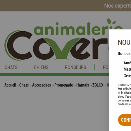
Nos experts
NOUS
Ils nous
Amél
CHATS
CHIENS
RONGEURS
POISSONS
Mesu
Gére
Accueil
>
Chats
>
Accessoires
>
Promenade
>
Harnais
>
ZOLUX - Harnais Night F
Certains co
être utilis
et le dével
et/ou l'ac
domaines d
droite de l
CONF