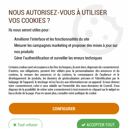
Nos experts vous conseillent au 05.46.84.20.27 du lundi au
samedi de 9h à 18h
NOUS AUTORISEZ-VOUS À UTILISER
VOS COOKIES ?
0
Ils nous seront utiles pour :
Améliorer l'interface et les fonctionnalités du site
Mesurer les campagnes marketing et proposer des mises à jour sur
Accueil
>
Chiens
>
Compléments alimentaires
>
Friandises
>
ZOLUX - Nerf de
nos produits
bœuf 12 cm x 3
Gérer l'authentification et surveiller les erreurs techniques
Certains cookies sont nécessaires à des fins techniques, ils sont donc dispensés de consentement.
D'autres, non obligatoires, peuvent être utilisés pour la personnalisation des annonces et du
contenu, la mesure des annonces et du contenu, la connaissance de l'audience et le
développement de produits, les données de géolocalisation précises et l'identification par le
balayage de l'appareil, le stockage et/ou l'accès aux informations sur un appareil. Si vous donnez
votre consentement, celui-ci sera valable sur l’ensemble des sous-domaines de Coverdi. Vous
disposez de la possibilité de retirer votre consentement à tout moment en cliquant sur le widget en
bas à droite de la page. Pour en savoir plus, consulter notre politique de cookie.
CONFIGURER
Tout refuser
ACCEPTER TOUT