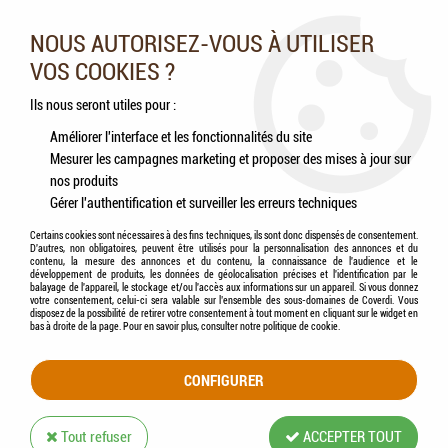
Nos experts vous conseillent au 05.46.84.20.27 du lundi au
samedi de 9h à 18h
NOUS AUTORISEZ-VOUS À UTILISER
VOS COOKIES ?
0
Ils nous seront utiles pour :
Améliorer l'interface et les fonctionnalités du site
Mesurer les campagnes marketing et proposer des mises à jour sur
Accueil
>
Chiens
>
Compléments alimentaires
>
Friandises
>
ZOLUX - Friandises
nos produits
Oreille de Cochon
Gérer l'authentification et surveiller les erreurs techniques
Certains cookies sont nécessaires à des fins techniques, ils sont donc dispensés de consentement.
D'autres, non obligatoires, peuvent être utilisés pour la personnalisation des annonces et du
contenu, la mesure des annonces et du contenu, la connaissance de l'audience et le
développement de produits, les données de géolocalisation précises et l'identification par le
balayage de l'appareil, le stockage et/ou l'accès aux informations sur un appareil. Si vous donnez
votre consentement, celui-ci sera valable sur l’ensemble des sous-domaines de Coverdi. Vous
disposez de la possibilité de retirer votre consentement à tout moment en cliquant sur le widget en
bas à droite de la page. Pour en savoir plus, consulter notre politique de cookie.
CONFIGURER
Tout refuser
ACCEPTER TOUT