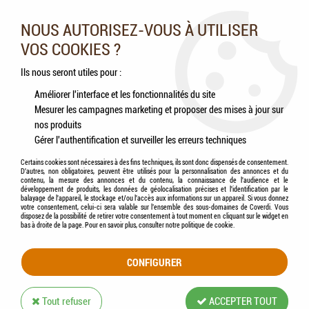
Nos experts vous conseillent au 05.46.84.20.27 du lundi au
samedi de 9h à 18h
NOUS AUTORISEZ-VOUS À UTILISER
VOS COOKIES ?
0
Ils nous seront utiles pour :
Améliorer l'interface et les fonctionnalités du site
Mesurer les campagnes marketing et proposer des mises à jour sur
Accueil
>
Chiens
>
Accessoires
>
Promenade
>
Collier
>
ZOLUX - Collier nylon
nos produits
Confort 45 cm / 20 mm
Gérer l'authentification et surveiller les erreurs techniques
Certains cookies sont nécessaires à des fins techniques, ils sont donc dispensés de consentement.
D'autres, non obligatoires, peuvent être utilisés pour la personnalisation des annonces et du
contenu, la mesure des annonces et du contenu, la connaissance de l'audience et le
développement de produits, les données de géolocalisation précises et l'identification par le
balayage de l'appareil, le stockage et/ou l'accès aux informations sur un appareil. Si vous donnez
votre consentement, celui-ci sera valable sur l’ensemble des sous-domaines de Coverdi. Vous
disposez de la possibilité de retirer votre consentement à tout moment en cliquant sur le widget en
bas à droite de la page. Pour en savoir plus, consulter notre politique de cookie.
CONFIGURER
Tout refuser
ACCEPTER TOUT