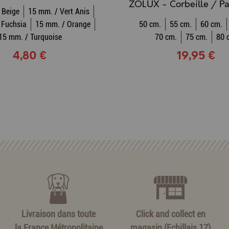
 Beige
15 mm. / Vert Anis
 Fuchsia
15 mm. / Orange
50 cm.
55 cm.
60 cm.
15 mm. / Turquoise
70 cm.
75 cm.
80 
4,80 €
19,95 €
Livraison dans toute
Click and collect en
la France Métropolitaine
magasin (Echillais 17)