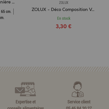
ZOLUX - Corbeille / Panière Classic One INDIGO
ZOLUX
ZOLUX - Déco Composition Verdure Taille M
65 cm.
cm.
En stock
3,30 €
Expertise et
Service client
conseils alimentaires
05.46.84.20.27