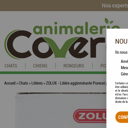
Nos experts
NOUS
Ils nous
Amél
CHATS
CHIENS
RONGEURS
POISSONS
Mesu
Gére
Accueil
>
Chats
>
Litières
>
ZOLUX - Litière agglomérante Purecat parfumée anti
Certains co
être utilis
et le dével
et/ou l'ac
domaines d
droite de l
CONF