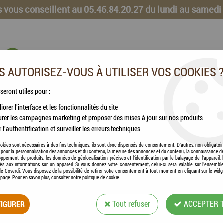
 vous conseillent au 05.46.84.20.27 du lundi au samedi
 AUTORISEZ-VOUS À UTILISER VOS COOKIES 
 seront utiles pour :
iorer l'interface et les fonctionnalités du site
CHEVAUX
VOLAILLES
ANIMAUX DE LA FERME
rer les campagnes marketing et proposer des mises à jour sur nos produits
r l'authentification et surveiller les erreurs techniques
bactérienne
okies sont nécessaires à des fins techniques, ils sont donc dispensés de consentement. D'autres, non obligatoi
és pour la personnalisation des annonces et du contenu, la mesure des annonces et du contenu, la connaissance d
oppement de produits, les données de géolocalisation précises et l'identification par le balayage de l'appareil,
cès aux informations sur un appareil. Si vous donnez votre consentement, celui-ci sera valable sur l’ensembl
e Coverdi. Vous disposez de la possibilité de retirer votre consentement à tout moment en cliquant sur le widg
a page. Pour en savoir plus, consulter notre politique de cookie.
ZOLUX - LITIÈRE
ANTIBACTÉRIENN
IGURER
Tout refuser
ACCEPTER 
Soyez le premier à donner votre avis !