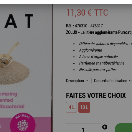
11
,
30
€
TTC
Réf. :
476310 - 476317
ZOLUX - La litière agglomérante Purecat p
Différents volumes disponibles : 4
Agglomérante
A base d'argile naturelle
Parfumée et antibactérienne
Ne colle pas aux pattes
Description
Conseils d'utilisation
FAITES VOTRE CHOIX
4 L
10 L