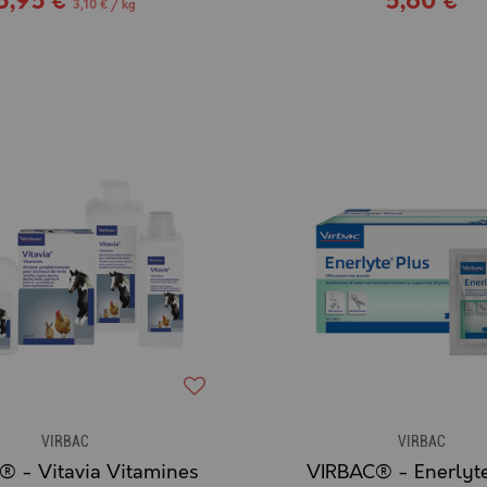
5,95 €
5,60 €
3,10 € / kg
VIRBAC
VIRBAC
® - Vitavia Vitamines
VIRBAC® - Enerlyt