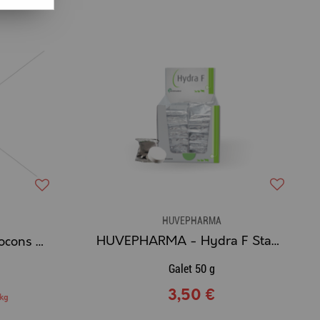
HUVEPHARMA
HUVEPHARMA - Hydra F Stabilisation du bilan des Électrolytes
TERRENA® - CroustiFlocons N-O HP Complément Alimentaire Bovin
Galet 50 g
3,50 €
 kg