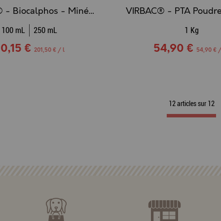
VIRBAC® - Biocalphos - Minéraux et oligo-éléments
100 mL
250 mL
1 Kg
0,15 €
54,90 €
201,50 € / l
54,90 € 
12 articles sur
12