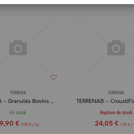
TERRENA
TERRENA
TERRENA - Granulés Bovins NRJ N-O FIB
En stock
Rupture de stock
19,90 €
24,05 €
0,80 € / kg
1,20 € /