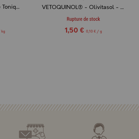
VIRBAC® - PTA Poudre Tonique Astringente
VETOQUINOL® - Olivitasol - Aliment complémentaire vitaminé en poudre
Rupture de stock
1,50 €
/ kg
0,10 € / g