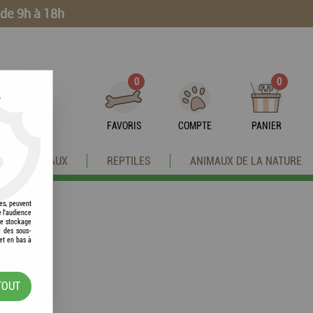
 de 9h à 18h
0
0
?
FAVORIS
COMPTE
PANIER
OISEAUX
REPTILES
ANIMAUX DE LA NATURE
res, peuvent
e l'audience
 le stockage
e des sous-
et en bas à
TOUT