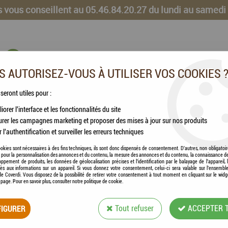
 vous conseillent au 05.46.84.20.27 du lundi au samedi
 AUTORISEZ-VOUS À UTILISER VOS COOKIES 
 seront utiles pour :
iorer l'interface et les fonctionnalités du site
CHEVAUX
VOLAILLES
ANIMAUX DE LA FERME
rer les campagnes marketing et proposer des mises à jour sur nos produits
r l'authentification et surveiller les erreurs techniques
okies sont nécessaires à des fins techniques, ils sont donc dispensés de consentement. D'autres, non obligatoi
és pour la personnalisation des annonces et du contenu, la mesure des annonces et du contenu, la connaissance d
oppement de produits, les données de géolocalisation précises et l'identification par le balayage de l'appareil,
cès aux informations sur un appareil. Si vous donnez votre consentement, celui-ci sera valable sur l’ensembl
COMPLÉMENTS ALIMENTAIRES
e Coverdi. Vous disposez de la possibilité de retirer votre consentement à tout moment en cliquant sur le widg
a page. Pour en savoir plus, consulter notre politique de cookie.
IGURER
Tout refuser
ACCEPTER 
12 articles sur
12