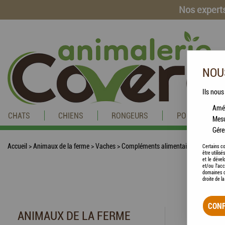
Nos experts
NOUS
Ils nous
Amél
CHATS
CHIENS
RONGEURS
POISSONS
Mesu
Gére
Accueil
>
Animaux de la ferme
>
Vaches
>
Compléments alimentaires
Certains co
être utilis
et le dével
et/ou l'ac
domaines d
droite de l
CONF
ANIMAUX DE LA FERME