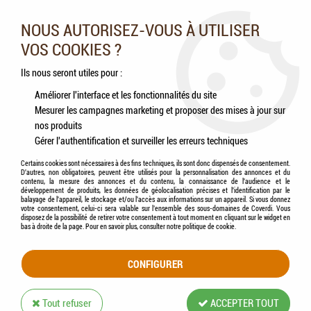
Nos experts vous conseillent au 05.46.84.20.27 du lundi au
samedi de 9h à 18h
NOUS AUTORISEZ-VOUS À UTILISER
VOS COOKIES ?
0
Ils nous seront utiles pour :
Améliorer l'interface et les fonctionnalités du site
Mesurer les campagnes marketing et proposer des mises à jour sur
Accueil
>
Animaux de la ferme
>
Vaches
>
Compléments alimentaires
nos produits
Gérer l'authentification et surveiller les erreurs techniques
COMPLÉMENTS ALIMENTAIRES
Certains cookies sont nécessaires à des fins techniques, ils sont donc dispensés de consentement.
D'autres, non obligatoires, peuvent être utilisés pour la personnalisation des annonces et du
contenu, la mesure des annonces et du contenu, la connaissance de l'audience et le
développement de produits, les données de géolocalisation précises et l'identification par le
balayage de l'appareil, le stockage et/ou l'accès aux informations sur un appareil. Si vous donnez
votre consentement, celui-ci sera valable sur l’ensemble des sous-domaines de Coverdi. Vous
disposez de la possibilité de retirer votre consentement à tout moment en cliquant sur le widget en
TRIER & FILTRER
bas à droite de la page. Pour en savoir plus, consulter notre politique de cookie.
CONFIGURER
12 articles sur
12
Tout refuser
ACCEPTER TOUT