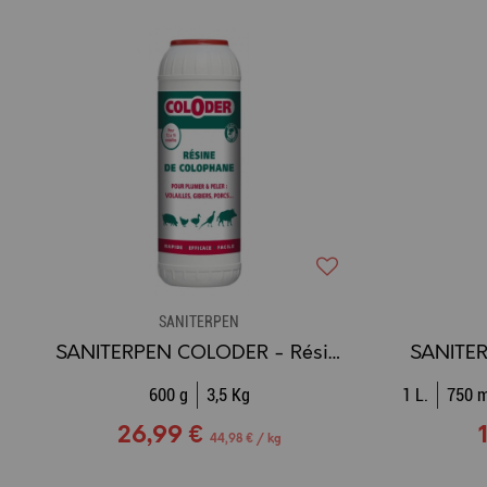
SANITERPEN
SANITERPEN COLODER - Résine de colophane
600 g
3,5 Kg
1 L.
750 m
26,99 €
44,98 € / kg