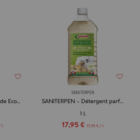
SANITERPEN
SANITERPEN - Insecticide Ecochoc 1 L
SANITERPEN - Détergent parfumant - Bouquet des Landes 1L
1 L
17,95 €
 l
17,95 € / l