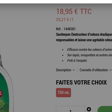
Soyez le premier à donner votre avis !
18
,
95
€
TTC
25,27 € / l
Réf. :
1448381
Saniterpen Destructeur d’odeurs éradique
responsables et laisse une agréable ode
Efficace contre les odeurs d'urine
Sur tapis, moquettes et autres re
Prêt à l'emploi
Description
Conseils d'utilisation
FAITES VOTRE CHOIX
750 mL