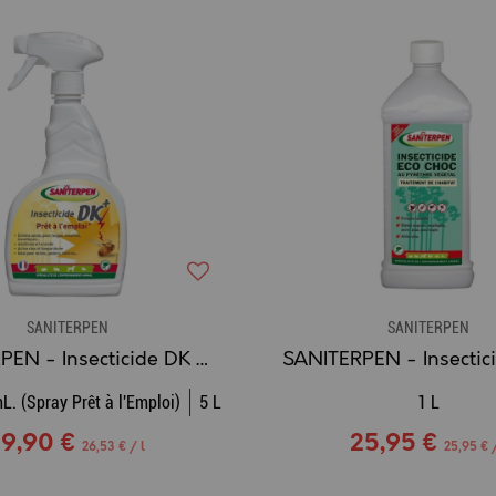
SANITERPEN
SANITERPEN
SANITERPEN - Insecticide DK Choc
L. (Spray Prêt à l'Emploi)
5 L
1 L
19,90 €
25,95 €
26,53 € / l
25,95 € /