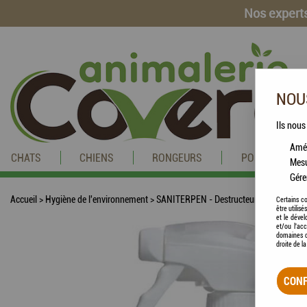
Nos experts
NOUS
Ils nous
Amél
CHATS
CHIENS
RONGEURS
POISSONS
Mesu
Gére
Accueil
>
Hygiène de l'environnement
>
SANITERPEN - Destructeur d'odeurs en 
Certains co
être utilis
et le dével
et/ou l'ac
domaines d
droite de l
CONF