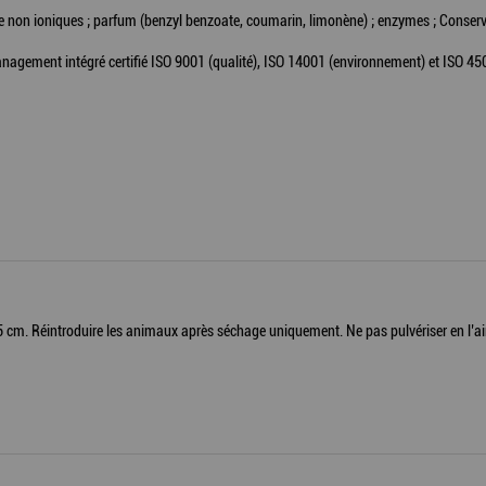
ce non ioniques ; parfum (benzyl benzoate, coumarin, limonène) ; enzymes ; Conser
nagement intégré certifié ISO 9001 (qualité), ISO 14001 (environnement) et ISO 450
15 cm. Réintroduire les animaux après séchage uniquement. Ne pas pulvériser en l’air 