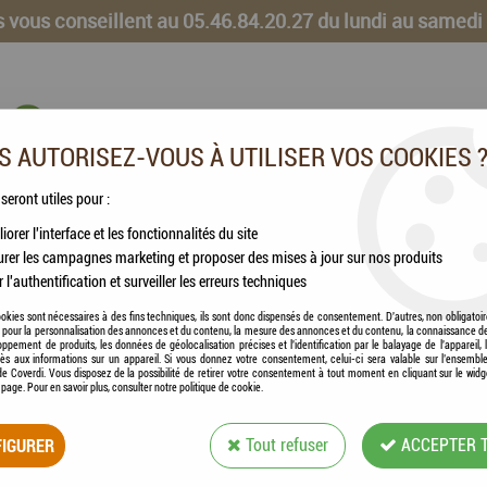
 vous conseillent au 05.46.84.20.27 du lundi au samedi
 AUTORISEZ-VOUS À UTILISER VOS COOKIES 
 seront utiles pour :
iorer l'interface et les fonctionnalités du site
CHEVAUX
VOLAILLES
ANIMAUX DE LA FERME
rer les campagnes marketing et proposer des mises à jour sur nos produits
r l'authentification et surveiller les erreurs techniques
Spray Menthe Eucalyptus 750 mL
okies sont nécessaires à des fins techniques, ils sont donc dispensés de consentement. D'autres, non obligatoi
és pour la personnalisation des annonces et du contenu, la mesure des annonces et du contenu, la connaissance d
oppement de produits, les données de géolocalisation précises et l'identification par le balayage de l'appareil,
cès aux informations sur un appareil. Si vous donnez votre consentement, celui-ci sera valable sur l’ensembl
e Coverdi. Vous disposez de la possibilité de retirer votre consentement à tout moment en cliquant sur le widg
a page. Pour en savoir plus, consulter notre politique de cookie.
SANITERPEN - DE
MENTHE EUCALYP
IGURER
Tout refuser
ACCEPTER 