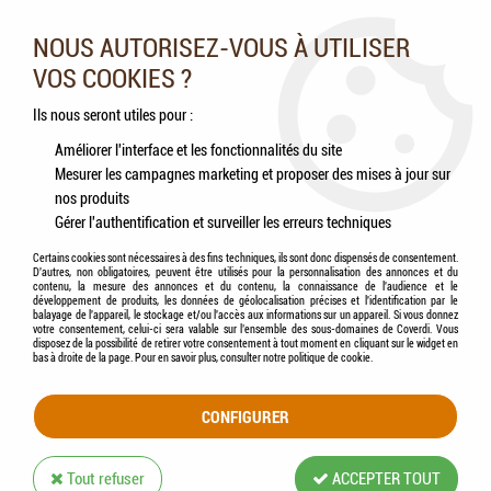
Nos experts vous conseillent au 05.46.84.20.27 du lundi au
samedi de 9h à 18h
NOUS AUTORISEZ-VOUS À UTILISER
VOS COOKIES ?
0
Ils nous seront utiles pour :
Améliorer l'interface et les fonctionnalités du site
Mesurer les campagnes marketing et proposer des mises à jour sur
Accueil
>
Hygiène de l'environnement
>
SANITERPEN - Désinfectant 90 1L
nos produits
Gérer l'authentification et surveiller les erreurs techniques
Certains cookies sont nécessaires à des fins techniques, ils sont donc dispensés de consentement.
D'autres, non obligatoires, peuvent être utilisés pour la personnalisation des annonces et du
contenu, la mesure des annonces et du contenu, la connaissance de l'audience et le
développement de produits, les données de géolocalisation précises et l'identification par le
balayage de l'appareil, le stockage et/ou l'accès aux informations sur un appareil. Si vous donnez
votre consentement, celui-ci sera valable sur l’ensemble des sous-domaines de Coverdi. Vous
disposez de la possibilité de retirer votre consentement à tout moment en cliquant sur le widget en
bas à droite de la page. Pour en savoir plus, consulter notre politique de cookie.
CONFIGURER
Tout refuser
ACCEPTER TOUT