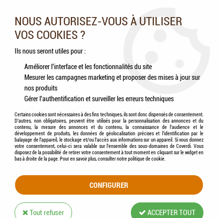
Nos experts vous conseillent au 05.46.84.20.27 du lundi au
samedi de 9h à 18h
NOUS AUTORISEZ-VOUS À UTILISER
VOS COOKIES ?
0
Ils nous seront utiles pour :
Améliorer l'interface et les fonctionnalités du site
Mesurer les campagnes marketing et proposer des mises à jour sur
Accueil
>
Chiens
>
Compléments alimentaires
>
Friandises
>
PURINA PROPLAN -
nos produits
Biscuits All Size Poulet
Gérer l'authentification et surveiller les erreurs techniques
Certains cookies sont nécessaires à des fins techniques, ils sont donc dispensés de consentement.
D'autres, non obligatoires, peuvent être utilisés pour la personnalisation des annonces et du
contenu, la mesure des annonces et du contenu, la connaissance de l'audience et le
développement de produits, les données de géolocalisation précises et l'identification par le
balayage de l'appareil, le stockage et/ou l'accès aux informations sur un appareil. Si vous donnez
votre consentement, celui-ci sera valable sur l’ensemble des sous-domaines de Coverdi. Vous
disposez de la possibilité de retirer votre consentement à tout moment en cliquant sur le widget en
bas à droite de la page. Pour en savoir plus, consulter notre politique de cookie.
CONFIGURER
Tout refuser
ACCEPTER TOUT