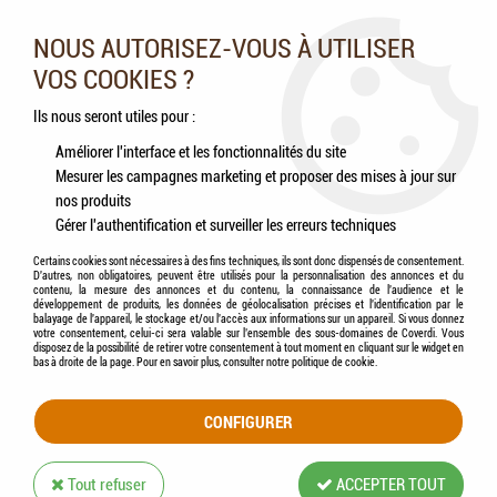
Nos experts vous conseillent au 05.46.84.20.27 du lundi au
samedi de 9h à 18h
NOUS AUTORISEZ-VOUS À UTILISER
VOS COOKIES ?
0
Ils nous seront utiles pour :
Améliorer l'interface et les fonctionnalités du site
Mesurer les campagnes marketing et proposer des mises à jour sur
Accueil
>
Chiens
>
Compléments alimentaires
>
Friandises
>
PURINA - Friandises
nos produits
Tendres Chien Adventuros BISON Sachet Fraîcheur 90g
Gérer l'authentification et surveiller les erreurs techniques
Certains cookies sont nécessaires à des fins techniques, ils sont donc dispensés de consentement.
PROMO
-
20
%
D'autres, non obligatoires, peuvent être utilisés pour la personnalisation des annonces et du
contenu, la mesure des annonces et du contenu, la connaissance de l'audience et le
développement de produits, les données de géolocalisation précises et l'identification par le
balayage de l'appareil, le stockage et/ou l'accès aux informations sur un appareil. Si vous donnez
votre consentement, celui-ci sera valable sur l’ensemble des sous-domaines de Coverdi. Vous
disposez de la possibilité de retirer votre consentement à tout moment en cliquant sur le widget en
bas à droite de la page. Pour en savoir plus, consulter notre politique de cookie.
CONFIGURER
Tout refuser
ACCEPTER TOUT