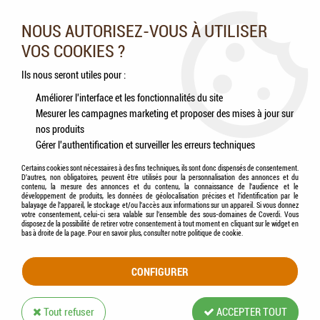
Nos experts vous conseillent au 05.46.84.20.27 du lundi au
samedi de 9h à 18h
NOUS AUTORISEZ-VOUS À UTILISER
VOS COOKIES ?
0
Ils nous seront utiles pour :
Améliorer l'interface et les fonctionnalités du site
Mesurer les campagnes marketing et proposer des mises à jour sur
Accueil
>
Chiens
>
Aliments
>
PROTECT - Chien Obesite
nos produits
Gérer l'authentification et surveiller les erreurs techniques
Certains cookies sont nécessaires à des fins techniques, ils sont donc dispensés de consentement.
D'autres, non obligatoires, peuvent être utilisés pour la personnalisation des annonces et du
contenu, la mesure des annonces et du contenu, la connaissance de l'audience et le
développement de produits, les données de géolocalisation précises et l'identification par le
balayage de l'appareil, le stockage et/ou l'accès aux informations sur un appareil. Si vous donnez
votre consentement, celui-ci sera valable sur l’ensemble des sous-domaines de Coverdi. Vous
disposez de la possibilité de retirer votre consentement à tout moment en cliquant sur le widget en
bas à droite de la page. Pour en savoir plus, consulter notre politique de cookie.
CONFIGURER
Tout refuser
ACCEPTER TOUT