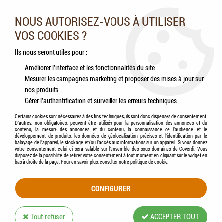
Nos experts vous conseillent au 05.46.84.20.27 du lundi au
samedi de 9h à 18h
NOUS AUTORISEZ-VOUS À UTILISER
VOS COOKIES ?
0
Ils nous seront utiles pour :
Améliorer l'interface et les fonctionnalités du site
Mesurer les campagnes marketing et proposer des mises à jour sur
Accueil
>
Chiens
>
Aliments
>
OPTI LIFE Prime - Puppy Toutes Races au Poulet
nos produits
Gérer l'authentification et surveiller les erreurs techniques
Certains cookies sont nécessaires à des fins techniques, ils sont donc dispensés de consentement.
D'autres, non obligatoires, peuvent être utilisés pour la personnalisation des annonces et du
contenu, la mesure des annonces et du contenu, la connaissance de l'audience et le
développement de produits, les données de géolocalisation précises et l'identification par le
balayage de l'appareil, le stockage et/ou l'accès aux informations sur un appareil. Si vous donnez
votre consentement, celui-ci sera valable sur l’ensemble des sous-domaines de Coverdi. Vous
disposez de la possibilité de retirer votre consentement à tout moment en cliquant sur le widget en
bas à droite de la page. Pour en savoir plus, consulter notre politique de cookie.
CONFIGURER
Tout refuser
ACCEPTER TOUT