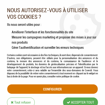
Nos experts vous conseillent au 05.46.84.20.27 du lundi au
samedi de 9h à 18h
NOUS AUTORISEZ-VOUS À UTILISER
VOS COOKIES ?
0
Ils nous seront utiles pour :
Améliorer l'interface et les fonctionnalités du site
Mesurer les campagnes marketing et proposer des mises à jour sur
Accueil
>
Chiens
>
Compléments alimentaires
>
Friandises
>
NATURE'S VARIETY -
nos produits
Superfood Snacks / Friandises Chien DINDE, Cranberries & Potiron
Gérer l'authentification et surveiller les erreurs techniques
Certains cookies sont nécessaires à des fins techniques, ils sont donc dispensés de consentement.
D'autres, non obligatoires, peuvent être utilisés pour la personnalisation des annonces et du
contenu, la mesure des annonces et du contenu, la connaissance de l'audience et le
développement de produits, les données de géolocalisation précises et l'identification par le
balayage de l'appareil, le stockage et/ou l'accès aux informations sur un appareil. Si vous donnez
votre consentement, celui-ci sera valable sur l’ensemble des sous-domaines de Coverdi. Vous
disposez de la possibilité de retirer votre consentement à tout moment en cliquant sur le widget en
bas à droite de la page. Pour en savoir plus, consulter notre politique de cookie.
CONFIGURER
Tout refuser
ACCEPTER TOUT