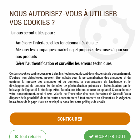
Nos experts vous conseillent au 05.46.84.20.27 du lundi au
samedi de 9h à 18h
NOUS AUTORISEZ-VOUS À UTILISER
VOS COOKIES ?
0
Ils nous seront utiles pour :
Améliorer l'interface et les fonctionnalités du site
Mesurer les campagnes marketing et proposer des mises à jour sur
Accueil
>
Chiens
>
Aliments
>
NATURE'S VARIETY - Original Mini Adult SAUMON
nos produits
Gérer l'authentification et surveiller les erreurs techniques
Certains cookies sont nécessaires à des fins techniques, ils sont donc dispensés de consentement.
D'autres, non obligatoires, peuvent être utilisés pour la personnalisation des annonces et du
contenu, la mesure des annonces et du contenu, la connaissance de l'audience et le
développement de produits, les données de géolocalisation précises et l'identification par le
balayage de l'appareil, le stockage et/ou l'accès aux informations sur un appareil. Si vous donnez
votre consentement, celui-ci sera valable sur l’ensemble des sous-domaines de Coverdi. Vous
disposez de la possibilité de retirer votre consentement à tout moment en cliquant sur le widget en
bas à droite de la page. Pour en savoir plus, consulter notre politique de cookie.
CONFIGURER
Tout refuser
ACCEPTER TOUT