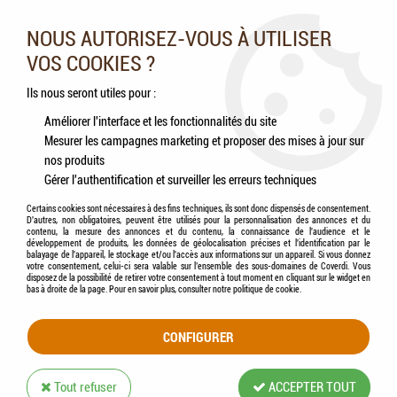
Nos experts vous conseillent au 05.46.84.20.27 du lundi au
samedi de 9h à 18h
NOUS AUTORISEZ-VOUS À UTILISER
VOS COOKIES ?
0
Ils nous seront utiles pour :
Améliorer l'interface et les fonctionnalités du site
Mesurer les campagnes marketing et proposer des mises à jour sur
Accueil
>
Chiens
>
Aliments
>
NATURE'S VARIETY - Chien Medium & Maxi Adult
nos produits
DINDE (HEALTHY GRAIN)
Gérer l'authentification et surveiller les erreurs techniques
Certains cookies sont nécessaires à des fins techniques, ils sont donc dispensés de consentement.
D'autres, non obligatoires, peuvent être utilisés pour la personnalisation des annonces et du
contenu, la mesure des annonces et du contenu, la connaissance de l'audience et le
développement de produits, les données de géolocalisation précises et l'identification par le
balayage de l'appareil, le stockage et/ou l'accès aux informations sur un appareil. Si vous donnez
votre consentement, celui-ci sera valable sur l’ensemble des sous-domaines de Coverdi. Vous
disposez de la possibilité de retirer votre consentement à tout moment en cliquant sur le widget en
bas à droite de la page. Pour en savoir plus, consulter notre politique de cookie.
CONFIGURER
Tout refuser
ACCEPTER TOUT