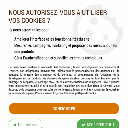
Nos experts vous conseillent au 05.46.84.20.27 du lundi au
samedi de 9h à 18h
NOUS AUTORISEZ-VOUS À UTILISER
VOS COOKIES ?
0
Ils nous seront utiles pour :
Améliorer l'interface et les fonctionnalités du site
Mesurer les campagnes marketing et proposer des mises à jour sur
Accueil
>
Chiens
>
Aliments
>
LILY'S KITCHEN - Organic - Chicken Bake -
nos produits
Croquettes bio au poulet & légumes pour chien adulte
Gérer l'authentification et surveiller les erreurs techniques
Certains cookies sont nécessaires à des fins techniques, ils sont donc dispensés de consentement.
D'autres, non obligatoires, peuvent être utilisés pour la personnalisation des annonces et du
contenu, la mesure des annonces et du contenu, la connaissance de l'audience et le
développement de produits, les données de géolocalisation précises et l'identification par le
balayage de l'appareil, le stockage et/ou l'accès aux informations sur un appareil. Si vous donnez
votre consentement, celui-ci sera valable sur l’ensemble des sous-domaines de Coverdi. Vous
disposez de la possibilité de retirer votre consentement à tout moment en cliquant sur le widget en
bas à droite de la page. Pour en savoir plus, consulter notre politique de cookie.
CONFIGURER
Tout refuser
ACCEPTER TOUT