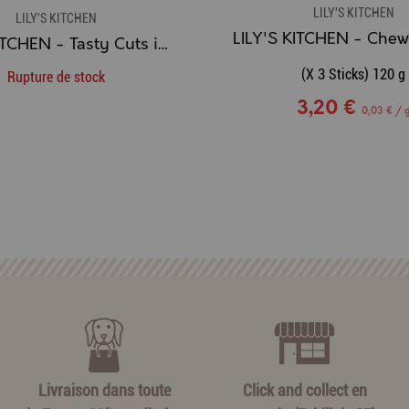
LILY'S KITCHEN
LILY'S KITCHEN
LILY'S KITCHEN - Tasty Cuts in Gravy - Bouchées en sauce POISSON
(X 3 Sticks) 120 g
Rupture de stock
3,20 €
0,03 € / 
Livraison dans toute
Click and collect en