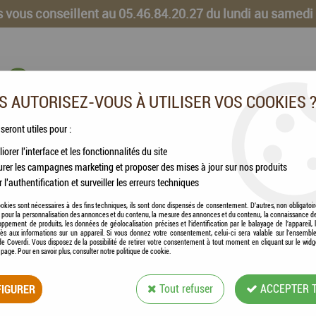
 vous conseillent au 05.46.84.20.27 du lundi au samedi
 AUTORISEZ-VOUS À UTILISER VOS COOKIES 
 seront utiles pour :
iorer l'interface et les fonctionnalités du site
CHEVAUX
VOLAILLES
ANIMAUX DE LA FERME
rer les campagnes marketing et proposer des mises à jour sur nos produits
r l'authentification et surveiller les erreurs techniques
icken Treats - Friandises Chat au Saumon croustillant & fondant
okies sont nécessaires à des fins techniques, ils sont donc dispensés de consentement. D'autres, non obligatoi
és pour la personnalisation des annonces et du contenu, la mesure des annonces et du contenu, la connaissance d
oppement de produits, les données de géolocalisation précises et l'identification par le balayage de l'appareil,
cès aux informations sur un appareil. Si vous donnez votre consentement, celui-ci sera valable sur l’ensembl
e Coverdi. Vous disposez de la possibilité de retirer votre consentement à tout moment en cliquant sur le widg
a page. Pour en savoir plus, consulter notre politique de cookie.
LILY'S KITCHEN -
IGURER
Tout refuser
ACCEPTER 
AU SAUMON CROU