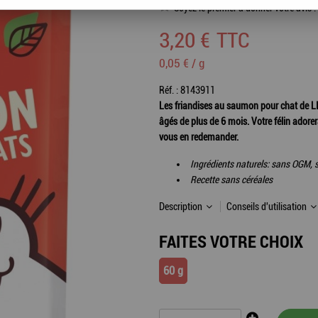
Soyez le premier à donner votre avis !
3
,
20
€
TTC
0,05 € / g
Réf. :
8143911
Les friandises au saumon pour chat de L
âgés de plus de 6 mois. Votre félin adorera 
vous en redemander.
Ingrédients naturels: sans OGM, s
Recette sans céréales
Description
Conseils d'utilisation
FAITES VOTRE CHOIX
60 g