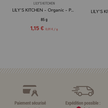
LILY'S KITCHEN
LILY'S KITCHEN - Organic - Paté Beef - Pâté pour Chat au Boeuf
85 g
1,15 €
0,01 € / g
Paiement sécurisé
Expédition possible :