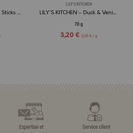
LILY'S KITCHEN
LILY'S KITCHEN - Chew Sticks - 3x Sticks à mâcher Agneau
LILY'S KITCHEN - Duck & Venison Sausages - Saucisses de canard et de chevreuil
70 g
3,20 €
g
0,05 € / g
Expertise et
Service client