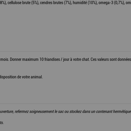
(18%), cellulose brute (5%), cendres brutes (7%), humidité (10%), omega-3 (0,7%), o
is. Donner maximum 10 friandises / jour à votre chat. Ces valeurs sont données à ti
disposition de votre animal.
rès ouverture, refermez soigneusement le sac ou stockez dans un contenant hermétique
ts.