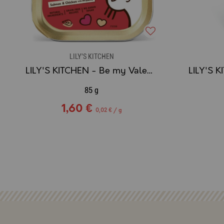
LILY'S KITCHEN
LILY'S KITCHEN - Be my Valentine - Patée Saumon, Poulet & Crevettes
85 g
1,60 €
0,02 € / g