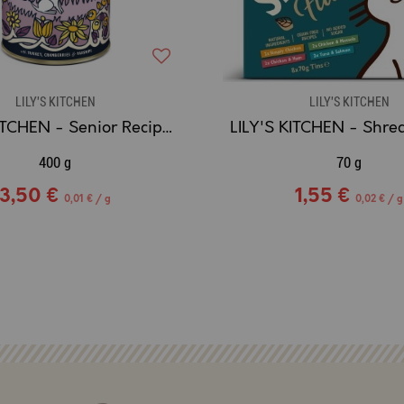
LILY'S KITCHEN
LILY'S KITCHEN
LILY'S KITCHEN - Senior Recipe - Pâtée pour Chien Senior
400 g
70 g
3,50 €
1,55 €
0,01 € / g
0,02 € / g