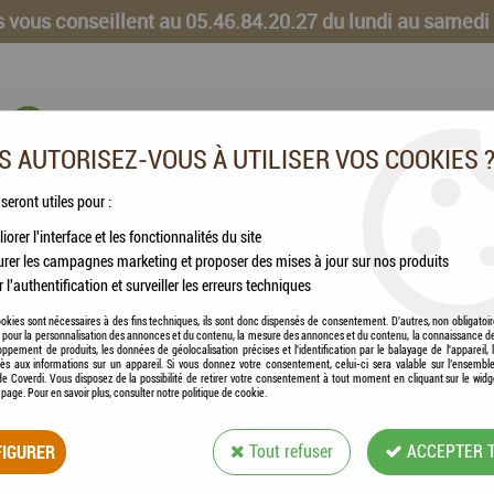
 vous conseillent au 05.46.84.20.27 du lundi au samedi
 AUTORISEZ-VOUS À UTILISER VOS COOKIES 
 seront utiles pour :
iorer l'interface et les fonctionnalités du site
CHEVAUX
VOLAILLES
ANIMAUX DE LA FERME
rer les campagnes marketing et proposer des mises à jour sur nos produits
r l'authentification et surveiller les erreurs techniques
 KITCHEN - Tasty Cuts in Gravy - Bouchées en sauce Poulet & Saumon
okies sont nécessaires à des fins techniques, ils sont donc dispensés de consentement. D'autres, non obligatoi
és pour la personnalisation des annonces et du contenu, la mesure des annonces et du contenu, la connaissance d
oppement de produits, les données de géolocalisation précises et l'identification par le balayage de l'appareil,
cès aux informations sur un appareil. Si vous donnez votre consentement, celui-ci sera valable sur l’ensembl
e Coverdi. Vous disposez de la possibilité de retirer votre consentement à tout moment en cliquant sur le widg
a page. Pour en savoir plus, consulter notre politique de cookie.
LILY'S KITCHEN -
IGURER
Tout refuser
ACCEPTER 
EN SAUCE POULE