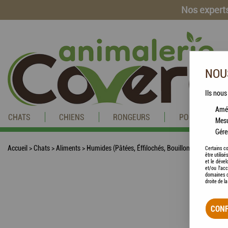
Nos experts
NOUS
Ils nous
Amél
CHATS
CHIENS
RONGEURS
POISSONS
Mesu
Gére
Accueil
>
Chats
>
Aliments
>
Humides (Pâtées, Éffilochés, Bouillons, ...)
>
LILY'S
Certains co
être utilis
et le dével
et/ou l'ac
domaines d
droite de l
CONF