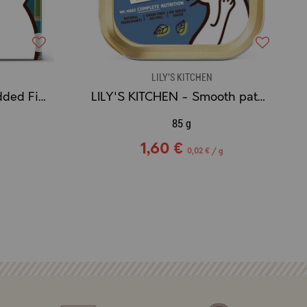
LILY'S KITCHEN
LILY'S KITCHEN - Shredded Fillets - Effilochés en bouillon au poulet
LILY'S KITCHEN - Smooth paté Turkey & Duck - Pâtée Bio pour Chat à la Dinde & Canard
85 g
1,60 €
0,02 € / g