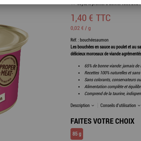
Soyez le premier à donner votre avis !
1
,
40
€
TTC
0,02 € / g
Réf. :
bouchéesaumon
Les bouchées en sauce au poulet et au 
délicieux morceaux de viande agrémentés
65% de bonne viande: jamais de f
Recettes 100% naturelles et sans
Sans colorants, conservateurs ou
Alimentation complète et équilib
Comprend de la taurine, indispen
Description
Conseils d'utilisation
FAITES VOTRE CHOIX
85 g