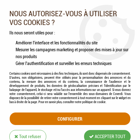
Nos experts vous conseillent au 05.46.84.20.27 du lundi au
samedi de 9h à 18h
NOUS AUTORISEZ-VOUS À UTILISER
VOS COOKIES ?
0
Ils nous seront utiles pour :
Améliorer l'interface et les fonctionnalités du site
Mesurer les campagnes marketing et proposer des mises à jour sur
Accueil
>
Chiens
>
Compléments alimentaires
>
Friandises
>
LILY'S KITCHEN -
nos produits
Chew Sticks - 3x Sticks à mâcher Poulet
Gérer l'authentification et surveiller les erreurs techniques
Certains cookies sont nécessaires à des fins techniques, ils sont donc dispensés de consentement.
D'autres, non obligatoires, peuvent être utilisés pour la personnalisation des annonces et du
contenu, la mesure des annonces et du contenu, la connaissance de l'audience et le
développement de produits, les données de géolocalisation précises et l'identification par le
balayage de l'appareil, le stockage et/ou l'accès aux informations sur un appareil. Si vous donnez
votre consentement, celui-ci sera valable sur l’ensemble des sous-domaines de Coverdi. Vous
disposez de la possibilité de retirer votre consentement à tout moment en cliquant sur le widget en
bas à droite de la page. Pour en savoir plus, consulter notre politique de cookie.
CONFIGURER
Tout refuser
ACCEPTER TOUT