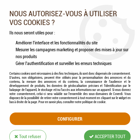
Nos experts vous conseillent au 05.46.84.20.27 du lundi au
samedi de 9h à 18h
NOUS AUTORISEZ-VOUS À UTILISER
VOS COOKIES ?
0
Ils nous seront utiles pour :
Améliorer l'interface et les fonctionnalités du site
Mesurer les campagnes marketing et proposer des mises à jour sur
Accueil
>
Chiens
>
Compléments alimentaires
>
Friandises
>
LILY'S KITCHEN -
nos produits
Breaktime Biscuits - Biscuits pour la pause
Gérer l'authentification et surveiller les erreurs techniques
Certains cookies sont nécessaires à des fins techniques, ils sont donc dispensés de consentement.
D'autres, non obligatoires, peuvent être utilisés pour la personnalisation des annonces et du
contenu, la mesure des annonces et du contenu, la connaissance de l'audience et le
développement de produits, les données de géolocalisation précises et l'identification par le
balayage de l'appareil, le stockage et/ou l'accès aux informations sur un appareil. Si vous donnez
votre consentement, celui-ci sera valable sur l’ensemble des sous-domaines de Coverdi. Vous
disposez de la possibilité de retirer votre consentement à tout moment en cliquant sur le widget en
bas à droite de la page. Pour en savoir plus, consulter notre politique de cookie.
CONFIGURER
Tout refuser
ACCEPTER TOUT