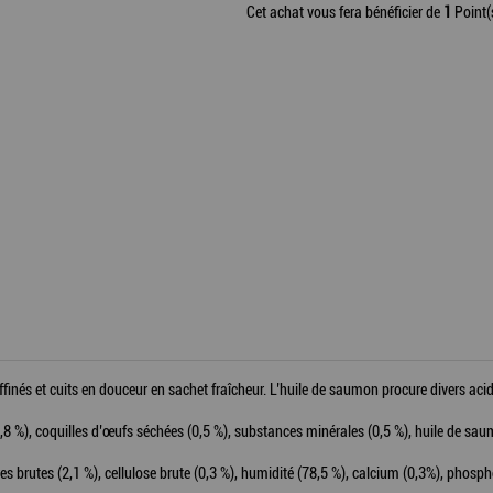
Cet achat vous fera bénéficier de
1
Point(
ffinés et cuits en douceur en sachet fraîcheur. L’huile de saumon procure divers aci
(28,8 %), coquilles d’œufs séchées (0,5 %), substances minérales (0,5 %), huile de sa
dres brutes (2,1 %), cellulose brute (0,3 %), humidité (78,5 %), calcium (0,3%), phosp