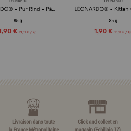
LÉONARDO
LÉONARDO
LÉONARDO® - Pur Rind - Pâté de Pur Boeuf
85 g
85 g
1,90 €
1,90 €
21,11 € / kg
21,11 € / k
Livraison dans toute
Click and collect en
la France Métropolitaine
magasin (Echillais 17)