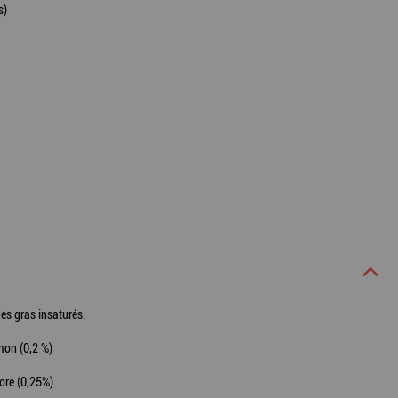
s)
des gras insaturés.
umon (0,2 %)
hore (0,25%)