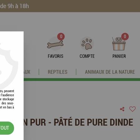
 de 9h à 18h
0
0
?
FAVORIS
COMPTE
PANIER
OISEAUX
REPTILES
ANIMAUX DE LA NATURE
res, peuvent
e l'audience
 le stockage
e des sous-
et en bas à
THAHN PUR - PÂTÉ DE PURE DINDE
TOUT