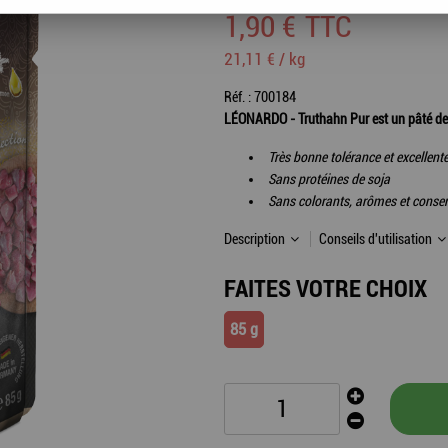
1
,
90
€
TTC
21,11 € / kg
Réf. :
700184
LÉONARDO - Truthahn Pur est un pâté de d
Très bonne tolérance et excellente 
Sans protéines de soja
Sans colorants, arômes et conserv
Description
Conseils d'utilisation
FAITES VOTRE CHOIX
85 g