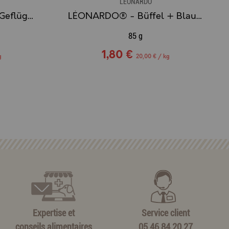
LÉONARDO
LÉONARDO® - Kitten Geflügel - Pâté de volaille pour Chaton
LÉONARDO® - Büffel + Blaubeeren - Pâté de Buffle aux Myrtilles
85 g
1,80 €
g
20,00 € / kg
Expertise et
Service client
conseils alimentaires
05.46.84.20.27