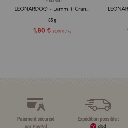
LÉONARDO
LÉONARDO® - Lamm + Cranberries - Pâté d'Agneau aux Canneberges
85 g
1,80 €
20,00 € / kg
Paiement sécurisé
Expédition possible :
par
PayPal