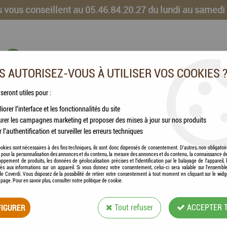
 vous conseillent au 05.46.84.20.27 du lundi au samedi
 AUTORISEZ-VOUS À UTILISER VOS COOKIES 
 seront utiles pour :
iorer l'interface et les fonctionnalités du site
CHEVAUX
VOLAILLES
ANIMAUX DE LA FERME
rer les campagnes marketing et proposer des mises à jour sur nos produits
r l'authentification et surveiller les erreurs techniques
DO® - Truthahn Pur - Pâté de Pure Dinde
okies sont nécessaires à des fins techniques, ils sont donc dispensés de consentement. D'autres, non obligatoi
és pour la personnalisation des annonces et du contenu, la mesure des annonces et du contenu, la connaissance d
oppement de produits, les données de géolocalisation précises et l'identification par le balayage de l'appareil,
cès aux informations sur un appareil. Si vous donnez votre consentement, celui-ci sera valable sur l’ensembl
e Coverdi. Vous disposez de la possibilité de retirer votre consentement à tout moment en cliquant sur le widg
a page. Pour en savoir plus, consulter notre politique de cookie.
LÉONARDO® - TRU
IGURER
Tout refuser
ACCEPTER 
Soyez le premier à donner votre avis !