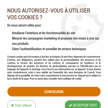
Nos experts vous conseillent au 05.46.84.20.27 du lundi au
samedi de 9h à 18h
NOUS AUTORISEZ-VOUS À UTILISER
VOS COOKIES ?
0
Ils nous seront utiles pour :
Améliorer l'interface et les fonctionnalités du site
Mesurer les campagnes marketing et proposer des mises à jour sur
Accueil
>
Chats
>
Aliments
>
Humides (Pâtées, Éffilochés, Bouillons, ...)
>
nos produits
LÉONARDO® - Kitten Geflügel - Pâté de volaille pour Chaton
Gérer l'authentification et surveiller les erreurs techniques
Certains cookies sont nécessaires à des fins techniques, ils sont donc dispensés de consentement.
D'autres, non obligatoires, peuvent être utilisés pour la personnalisation des annonces et du
contenu, la mesure des annonces et du contenu, la connaissance de l'audience et le
développement de produits, les données de géolocalisation précises et l'identification par le
balayage de l'appareil, le stockage et/ou l'accès aux informations sur un appareil. Si vous donnez
votre consentement, celui-ci sera valable sur l’ensemble des sous-domaines de Coverdi. Vous
disposez de la possibilité de retirer votre consentement à tout moment en cliquant sur le widget en
bas à droite de la page. Pour en savoir plus, consulter notre politique de cookie.
CONFIGURER
Tout refuser
ACCEPTER TOUT