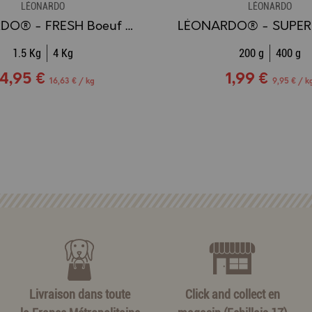
LÉONARDO
LÉONARDO
LEONARDO® - FRESH Boeuf & Poulet
1.5 Kg
4 Kg
200 g
400 g
4,95 €
1,99 €
16,63 € / kg
9,95 € / k
Livraison dans toute
Click and collect en