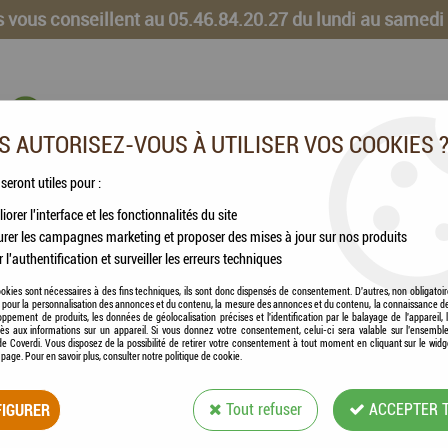
 vous conseillent au 05.46.84.20.27 du lundi au samedi
 AUTORISEZ-VOUS À UTILISER VOS COOKIES 
 seront utiles pour :
iorer l'interface et les fonctionnalités du site
CHEVAUX
VOLAILLES
ANIMAUX DE LA FERME
rer les campagnes marketing et proposer des mises à jour sur nos produits
r l'authentification et surveiller les erreurs techniques
DO® - DUCK + Extra Pulled Beef - Pâté de canard et Éffiloché de boeuf
okies sont nécessaires à des fins techniques, ils sont donc dispensés de consentement. D'autres, non obligatoi
és pour la personnalisation des annonces et du contenu, la mesure des annonces et du contenu, la connaissance d
oppement de produits, les données de géolocalisation précises et l'identification par le balayage de l'appareil,
cès aux informations sur un appareil. Si vous donnez votre consentement, celui-ci sera valable sur l’ensembl
e Coverdi. Vous disposez de la possibilité de retirer votre consentement à tout moment en cliquant sur le widg
a page. Pour en savoir plus, consulter notre politique de cookie.
LÉONARDO® - DUC
IGURER
Tout refuser
ACCEPTER 
CANARD ET ÉFFIL