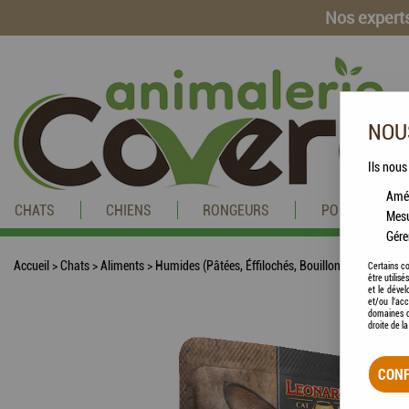
Nos experts
NOUS
Ils nous
Amél
CHATS
CHIENS
RONGEURS
POISSONS
Mesu
Gére
Accueil
>
Chats
>
Aliments
>
Humides (Pâtées, Éffilochés, Bouillons, ...)
>
LÉONAR
Certains co
être utilis
et le dével
et/ou l'ac
domaines d
droite de l
CONF