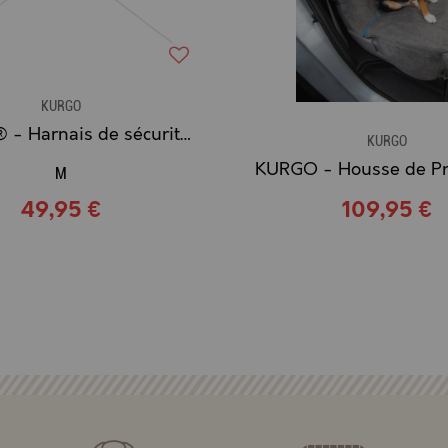
KURGO
KURGO® - Harnais de sécurité Voiture pour Chien "TRU-FIT"
KURGO
M
49,95 €
109,95 €