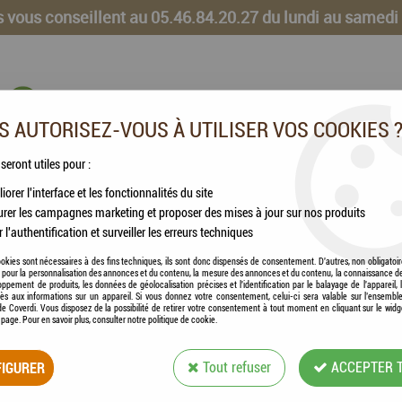
 vous conseillent au 05.46.84.20.27 du lundi au samedi
 AUTORISEZ-VOUS À UTILISER VOS COOKIES 
 seront utiles pour :
iorer l'interface et les fonctionnalités du site
CHEVAUX
VOLAILLES
ANIMAUX DE LA FERME
rer les campagnes marketing et proposer des mises à jour sur nos produits
r l'authentification et surveiller les erreurs techniques
auvetage Terre et Mer
okies sont nécessaires à des fins techniques, ils sont donc dispensés de consentement. D'autres, non obligatoi
és pour la personnalisation des annonces et du contenu, la mesure des annonces et du contenu, la connaissance d
oppement de produits, les données de géolocalisation précises et l'identification par le balayage de l'appareil,
cès aux informations sur un appareil. Si vous donnez votre consentement, celui-ci sera valable sur l’ensembl
e Coverdi. Vous disposez de la possibilité de retirer votre consentement à tout moment en cliquant sur le widg
a page. Pour en savoir plus, consulter notre politique de cookie.
KURGO - SURF N T
ET MER
IGURER
Tout refuser
ACCEPTER 