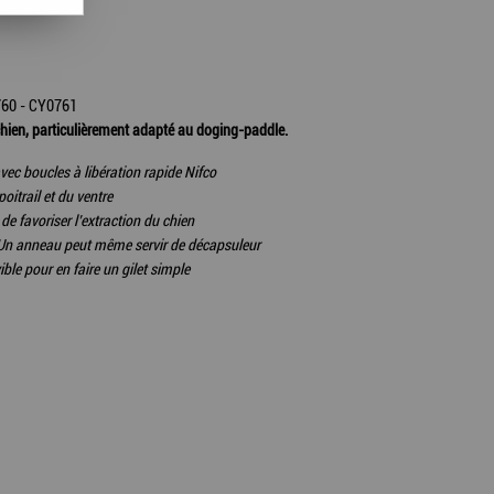
760 - CY0761
chien, particulièrement adapté au doging-paddle.
vec boucles à libération rapide Nifco
oitrail et du ventre
de favoriser l’extraction du chien
Un anneau peut même servir de décapsuleur
ble pour en faire un gilet simple