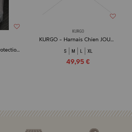
KURGO
KURGO - Harnais Chien JOURNEY AIR VIOLET
KURGO - Housse de Protection de Banquette "No slip Grip" Imperméable
S
M
L
XL
49,95 €