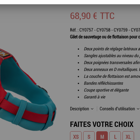
Soyez le premier à donner votre avis !
68
,
90
€
TTC
Réf. :
CY0757 - CY0758 - CY0759 - CY0
Gilet de sauvetage ou de flottaison pour 
Deux points de réglage latéraux a
Sangles ajustables au niveau du p
Deux poignées transversales afin 
Deux anneaux en D métalliques. 
La couche de flottaison est amovi
Bandes réfléchissantes
Coupe sportive et élégante
Garanti à vie
Description
Conseils d'utilisation
FAITES VOTRE CHOIX
XS
S
M
L
XL