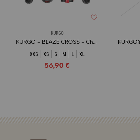
KURGO
KURGO - BLAZE CROSS - Chaussures techniques pour chien
XXS
XS
S
M
L
XL
56,90 €