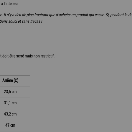
 l’intérieur
e. Il n'y a rien de plus frustrant que d'acheter un produit qui casse. Si, pendant la d
Sans souci et sans tracas !
 doit être serré mais non restrictif.
Arrière (C)
23,5 cm
31,1 cm
43,2 cm
47 cm