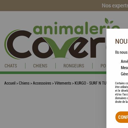
Nos experts
NOUS
Ils nous
Amél
CHATS
CHIENS
RONGEURS
POISSONS
Mesu
Gére
Accueil
>
Chiens
>
Accessoires
>
Vêtements
>
KURGO - SURF N TURF - Gilet de S
Certains co
être utilis
et le dével
et/ou l'ac
domaines d
droite de l
CONF