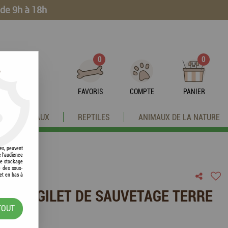
 de 9h à 18h
0
0
?
FAVORIS
COMPTE
PANIER
OISEAUX
REPTILES
ANIMAUX DE LA NATURE
res, peuvent
e l'audience
 le stockage
e des sous-
et en bas à
URF - GILET DE SAUVETAGE TERRE
TOUT