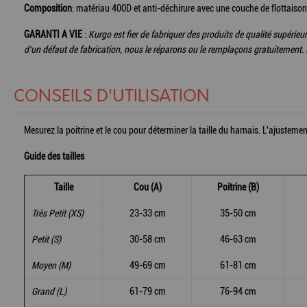
Composition
: matériau 400D et anti-déchirure avec une couche de flottaison à
GARANTI A VIE
:
Kurgo est fier de fabriquer des produits de qualité supérieur
d'un défaut de fabrication, nous le réparons ou le remplaçons gratuitement. 
CONSEILS D'UTILISATION
Mesurez la poitrine et le cou pour déterminer la taille du harnais. L'ajustement
Guide des tailles
Taille
Cou (A)
Poitrine (B)
Très Petit (XS)
23-33 cm
35-50 cm
Petit (S)
30-58 cm
46-63 cm
Moyen (M)
49-69 cm
61-81 cm
Grand (L)
61-79 cm
76-94 cm