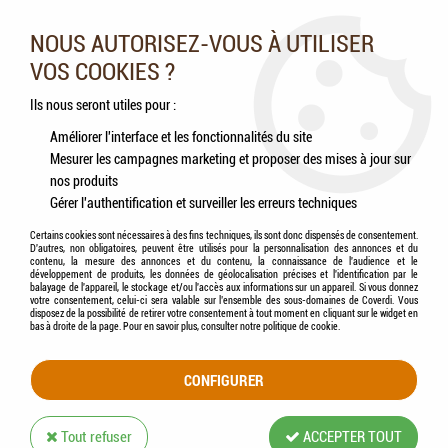
Nos experts vous conseillent au 05.46.84.20.27 du lundi au
samedi de 9h à 18h
NOUS AUTORISEZ-VOUS À UTILISER
VOS COOKIES ?
0
Ils nous seront utiles pour :
Améliorer l'interface et les fonctionnalités du site
Mesurer les campagnes marketing et proposer des mises à jour sur
Accueil
>
Chiens
>
Accessoires
>
Promenade
>
Laisse
>
KURGO - RSG STUB
nos produits
LAESH - Laisse Longueur Réglable
Gérer l'authentification et surveiller les erreurs techniques
Certains cookies sont nécessaires à des fins techniques, ils sont donc dispensés de consentement.
D'autres, non obligatoires, peuvent être utilisés pour la personnalisation des annonces et du
contenu, la mesure des annonces et du contenu, la connaissance de l'audience et le
développement de produits, les données de géolocalisation précises et l'identification par le
balayage de l'appareil, le stockage et/ou l'accès aux informations sur un appareil. Si vous donnez
votre consentement, celui-ci sera valable sur l’ensemble des sous-domaines de Coverdi. Vous
disposez de la possibilité de retirer votre consentement à tout moment en cliquant sur le widget en
bas à droite de la page. Pour en savoir plus, consulter notre politique de cookie.
CONFIGURER
Tout refuser
ACCEPTER TOUT