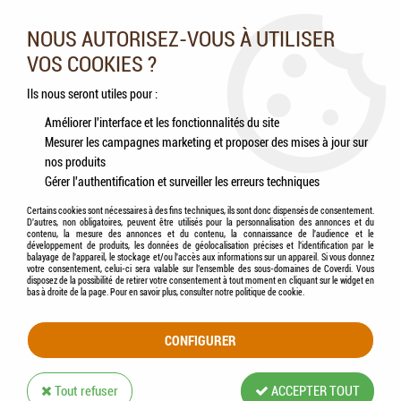
Nos experts vous conseillent au 05.46.84.20.27 du lundi au
samedi de 9h à 18h
NOUS AUTORISEZ-VOUS À UTILISER
VOS COOKIES ?
0
Ils nous seront utiles pour :
Améliorer l'interface et les fonctionnalités du site
Mesurer les campagnes marketing et proposer des mises à jour sur
Accueil
>
Animaux de la ferme
>
Chevaux
>
KERBL - Râtelier Double Zingué
nos produits
Gérer l'authentification et surveiller les erreurs techniques
Certains cookies sont nécessaires à des fins techniques, ils sont donc dispensés de consentement.
D'autres, non obligatoires, peuvent être utilisés pour la personnalisation des annonces et du
contenu, la mesure des annonces et du contenu, la connaissance de l'audience et le
développement de produits, les données de géolocalisation précises et l'identification par le
balayage de l'appareil, le stockage et/ou l'accès aux informations sur un appareil. Si vous donnez
votre consentement, celui-ci sera valable sur l’ensemble des sous-domaines de Coverdi. Vous
disposez de la possibilité de retirer votre consentement à tout moment en cliquant sur le widget en
bas à droite de la page. Pour en savoir plus, consulter notre politique de cookie.
CONFIGURER
Tout refuser
ACCEPTER TOUT