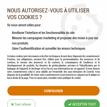
Nos experts vous conseillent au 05.46.84.20.27 du lundi au
samedi de 9h à 18h
NOUS AUTORISEZ-VOUS À UTILISER
VOS COOKIES ?
0
Ils nous seront utiles pour :
Améliorer l'interface et les fonctionnalités du site
Mesurer les campagnes marketing et proposer des mises à jour sur
Accueil
>
Chevaux
>
Accessoires
>
KERBL - Rondelles Noires de Mors Caoutchouc
nos produits
Gérer l'authentification et surveiller les erreurs techniques
Certains cookies sont nécessaires à des fins techniques, ils sont donc dispensés de consentement.
D'autres, non obligatoires, peuvent être utilisés pour la personnalisation des annonces et du
contenu, la mesure des annonces et du contenu, la connaissance de l'audience et le
développement de produits, les données de géolocalisation précises et l'identification par le
balayage de l'appareil, le stockage et/ou l'accès aux informations sur un appareil. Si vous donnez
votre consentement, celui-ci sera valable sur l’ensemble des sous-domaines de Coverdi. Vous
disposez de la possibilité de retirer votre consentement à tout moment en cliquant sur le widget en
bas à droite de la page. Pour en savoir plus, consulter notre politique de cookie.
CONFIGURER
Tout refuser
ACCEPTER TOUT