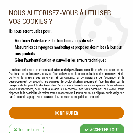
Nos experts vous conseillent au 05.46.84.20.27 du lundi au
samedi de 9h à 18h
NOUS AUTORISEZ-VOUS À UTILISER
VOS COOKIES ?
0
Ils nous seront utiles pour :
Améliorer l'interface et les fonctionnalités du site
Mesurer les campagnes marketing et proposer des mises à jour sur
Accueil
>
Animaux de la ferme
>
Chevaux
>
KERBL - Râtelier à Foin Zingué Mural
nos produits
Gérer l'authentification et surveiller les erreurs techniques
Certains cookies sont nécessaires à des fins techniques, ils sont donc dispensés de consentement.
D'autres, non obligatoires, peuvent être utilisés pour la personnalisation des annonces et du
contenu, la mesure des annonces et du contenu, la connaissance de l'audience et le
développement de produits, les données de géolocalisation précises et l'identification par le
balayage de l'appareil, le stockage et/ou l'accès aux informations sur un appareil. Si vous donnez
votre consentement, celui-ci sera valable sur l’ensemble des sous-domaines de Coverdi. Vous
disposez de la possibilité de retirer votre consentement à tout moment en cliquant sur le widget en
bas à droite de la page. Pour en savoir plus, consulter notre politique de cookie.
CONFIGURER
Tout refuser
ACCEPTER TOUT