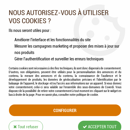
Nos experts vous conseillent au 05.46.84.20.27 du lundi au
samedi de 9h à 18h
NOUS AUTORISEZ-VOUS À UTILISER
VOS COOKIES ?
0
Ils nous seront utiles pour :
Améliorer l'interface et les fonctionnalités du site
Mesurer les campagnes marketing et proposer des mises à jour sur
Accueil
>
Chevaux
>
Accessoires
>
KERBL - Fourche à Copeaux
nos produits
Gérer l'authentification et surveiller les erreurs techniques
Certains cookies sont nécessaires à des fins techniques, ils sont donc dispensés de consentement.
D'autres, non obligatoires, peuvent être utilisés pour la personnalisation des annonces et du
contenu, la mesure des annonces et du contenu, la connaissance de l'audience et le
développement de produits, les données de géolocalisation précises et l'identification par le
balayage de l'appareil, le stockage et/ou l'accès aux informations sur un appareil. Si vous donnez
votre consentement, celui-ci sera valable sur l’ensemble des sous-domaines de Coverdi. Vous
disposez de la possibilité de retirer votre consentement à tout moment en cliquant sur le widget en
bas à droite de la page. Pour en savoir plus, consulter notre politique de cookie.
CONFIGURER
Tout refuser
ACCEPTER TOUT