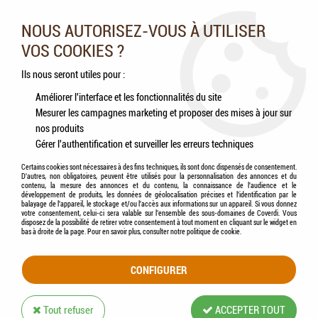
Nos experts vous conseillent au 05.46.84.20.27 du lundi au
samedi de 9h à 18h
NOUS AUTORISEZ-VOUS À UTILISER
VOS COOKIES ?
0
Ils nous seront utiles pour :
Améliorer l'interface et les fonctionnalités du site
Mesurer les campagnes marketing et proposer des mises à jour sur
Accueil
>
Chevaux
>
Accessoires
>
KERBL - Balle à Jouer pour Chevaux
nos produits
Gérer l'authentification et surveiller les erreurs techniques
Certains cookies sont nécessaires à des fins techniques, ils sont donc dispensés de consentement.
D'autres, non obligatoires, peuvent être utilisés pour la personnalisation des annonces et du
contenu, la mesure des annonces et du contenu, la connaissance de l'audience et le
développement de produits, les données de géolocalisation précises et l'identification par le
balayage de l'appareil, le stockage et/ou l'accès aux informations sur un appareil. Si vous donnez
votre consentement, celui-ci sera valable sur l’ensemble des sous-domaines de Coverdi. Vous
disposez de la possibilité de retirer votre consentement à tout moment en cliquant sur le widget en
bas à droite de la page. Pour en savoir plus, consulter notre politique de cookie.
CONFIGURER
Tout refuser
ACCEPTER TOUT