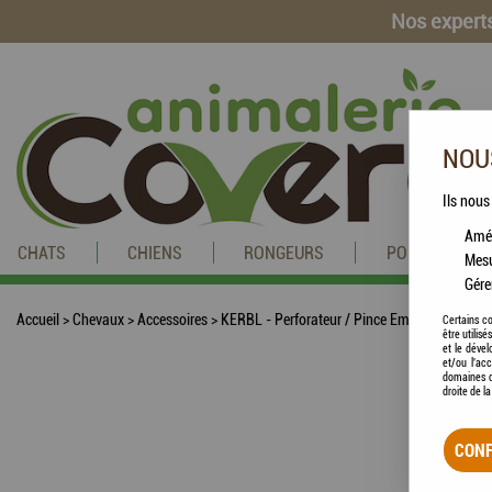
Nos experts
NOUS
Ils nous
Amél
CHATS
CHIENS
RONGEURS
POISSONS
Mesu
Gére
Accueil
>
Chevaux
>
Accessoires
>
KERBL - Perforateur / Pince Emporte-pièce po
Certains co
être utilis
et le dével
et/ou l'ac
domaines d
droite de l
CONF