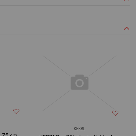
KERBL
e 75 cm.