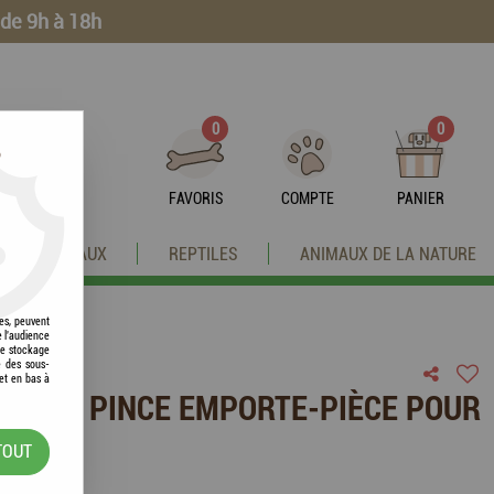
 de 9h à 18h
0
0
?
FAVORIS
COMPTE
PANIER
OISEAUX
REPTILES
ANIMAUX DE LA NATURE
res, peuvent
e l'audience
 le stockage
e des sous-
et en bas à
TEUR / PINCE EMPORTE-PIÈCE POUR
TOUT