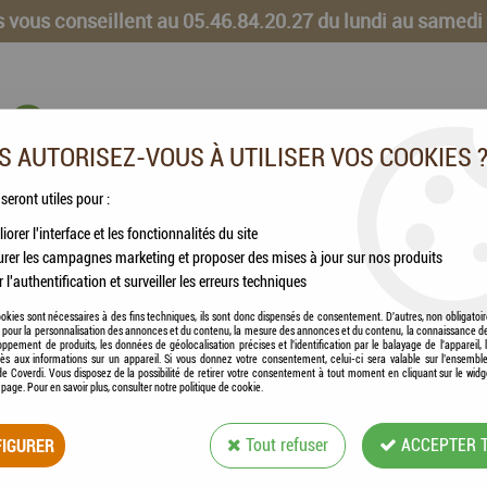
 vous conseillent au 05.46.84.20.27 du lundi au samedi
 AUTORISEZ-VOUS À UTILISER VOS COOKIES 
 seront utiles pour :
iorer l'interface et les fonctionnalités du site
CHEVAUX
VOLAILLES
ANIMAUX DE LA FERME
rer les campagnes marketing et proposer des mises à jour sur nos produits
r l'authentification et surveiller les erreurs techniques
ur Cuir
okies sont nécessaires à des fins techniques, ils sont donc dispensés de consentement. D'autres, non obligatoi
és pour la personnalisation des annonces et du contenu, la mesure des annonces et du contenu, la connaissance d
oppement de produits, les données de géolocalisation précises et l'identification par le balayage de l'appareil,
cès aux informations sur un appareil. Si vous donnez votre consentement, celui-ci sera valable sur l’ensembl
e Coverdi. Vous disposez de la possibilité de retirer votre consentement à tout moment en cliquant sur le widg
KERBL - PERFORA
a page. Pour en savoir plus, consulter notre politique de cookie.
CUIR
IGURER
Tout refuser
ACCEPTER 
Soyez le premier à donner votre avis !