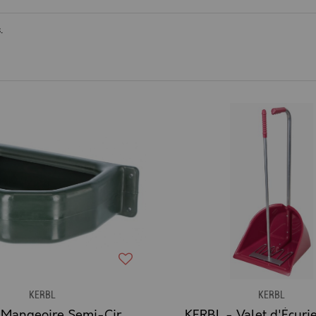
.
KERBL
KERBL
KERBL - Mangeoire Semi-Circulaire 25 L
KERBL - Valet d'Écuri