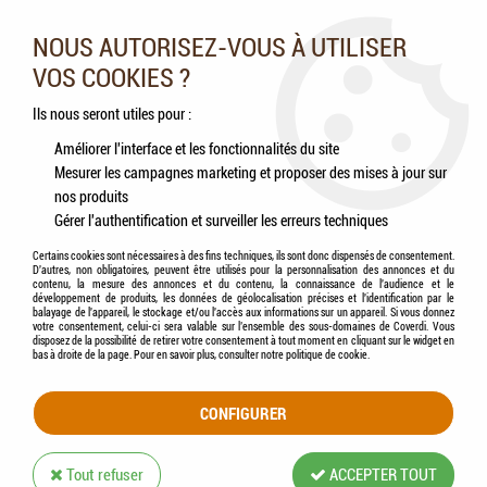
Nos experts vous conseillent au 05.46.84.20.27 du lundi au
samedi de 9h à 18h
NOUS AUTORISEZ-VOUS À UTILISER
VOS COOKIES ?
0
Ils nous seront utiles pour :
Améliorer l'interface et les fonctionnalités du site
Mesurer les campagnes marketing et proposer des mises à jour sur
Accueil
>
Chevaux
>
Accessoires
>
KERBL - Seau / Mangeoire Flexible FLEXBAG
nos produits
Plastique Alimentaire 12 L
Gérer l'authentification et surveiller les erreurs techniques
Certains cookies sont nécessaires à des fins techniques, ils sont donc dispensés de consentement.
D'autres, non obligatoires, peuvent être utilisés pour la personnalisation des annonces et du
contenu, la mesure des annonces et du contenu, la connaissance de l'audience et le
développement de produits, les données de géolocalisation précises et l'identification par le
balayage de l'appareil, le stockage et/ou l'accès aux informations sur un appareil. Si vous donnez
votre consentement, celui-ci sera valable sur l’ensemble des sous-domaines de Coverdi. Vous
disposez de la possibilité de retirer votre consentement à tout moment en cliquant sur le widget en
bas à droite de la page. Pour en savoir plus, consulter notre politique de cookie.
CONFIGURER
Tout refuser
ACCEPTER TOUT