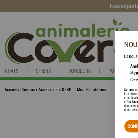
Nos experts
NOUS
Ils nous
Amél
CHATS
CHIENS
RONGEURS
POISSONS
Mesu
Gére
Accueil
>
Chevaux
>
Accessoires
>
KERBL - Mors Simple Inox
Certains co
être utilis
et le dével
et/ou l'ac
domaines d
droite de l
CONF