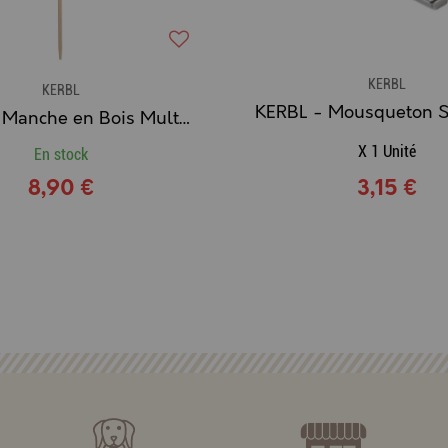
KERBL
KERBL
KERBL - Manche en Bois Multi-Usages (Bout conique / 180 cm)
X 1 Unité
En stock
8,90 €
3,15 €