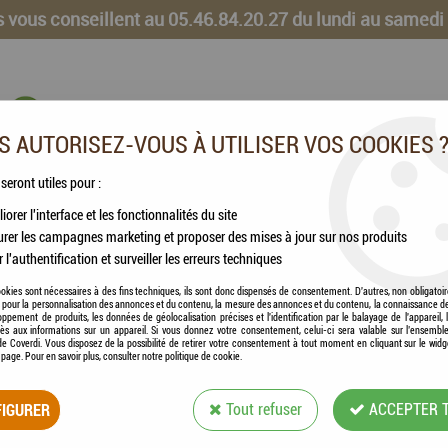
 vous conseillent au 05.46.84.20.27 du lundi au samedi
 AUTORISEZ-VOUS À UTILISER VOS COOKIES 
 seront utiles pour :
iorer l'interface et les fonctionnalités du site
CHEVAUX
VOLAILLES
ANIMAUX DE LA FERME
rer les campagnes marketing et proposer des mises à jour sur nos produits
r l'authentification et surveiller les erreurs techniques
okies sont nécessaires à des fins techniques, ils sont donc dispensés de consentement. D'autres, non obligatoi
és pour la personnalisation des annonces et du contenu, la mesure des annonces et du contenu, la connaissance d
oppement de produits, les données de géolocalisation précises et l'identification par le balayage de l'appareil,
cès aux informations sur un appareil. Si vous donnez votre consentement, celui-ci sera valable sur l’ensembl
e Coverdi. Vous disposez de la possibilité de retirer votre consentement à tout moment en cliquant sur le widg
KERBL - MORS SI
a page. Pour en savoir plus, consulter notre politique de cookie.
IGURER
Tout refuser
Soyez le premier à donner votre avis !
ACCEPTER 