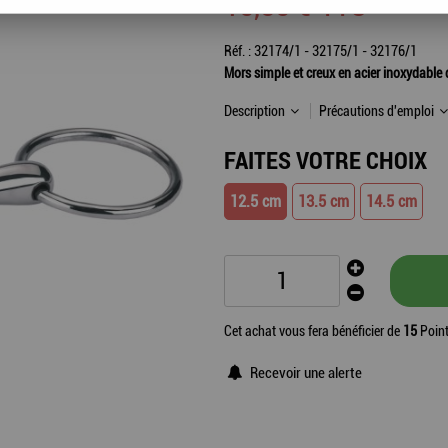
15
,
35
€
TTC
Réf. :
32174/1 - 32175/1 - 32176/1
Mors simple et creux en acier inoxydable
Description
Précautions d'emploi
FAITES VOTRE CHOIX
12.5 cm
13.5 cm
14.5 cm
Cet achat vous fera bénéficier de
15
Point
Recevoir une alerte