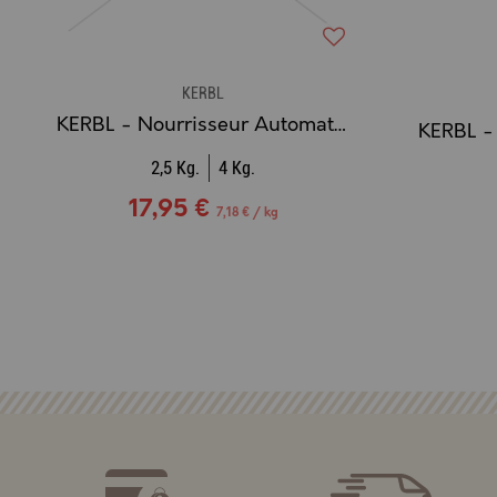
KERBL
KERBL - Nourrisseur Automatique Poules VERT & BLANC
2,5 Kg.
4 Kg.
17,95 €
7,18 € / kg