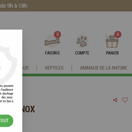
 de 9h à 18h
0
0
?
FAVORIS
COMPTE
PANIER
OISEAUX
REPTILES
ANIMAUX DE LA NATURE
res, peuvent
e l'audience
 le stockage
e des sous-
et en bas à
MPLE INOX
TOUT