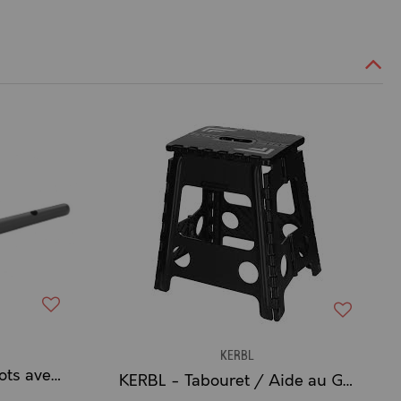
KERBL
KERBL - Pinceau à Sabots avec Capuchon
KERBL - Tabouret / Aide au Grimpage (39 cm. de Haut)