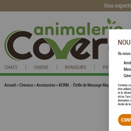
Nos experts
NOUS
Ils nous
Amél
CHATS
CHIENS
RONGEURS
POISSONS
Mesu
Gére
Accueil
>
Chevaux
>
Accessoires
>
KERBL - Étrille de Massage Magnétique LILA
Certains co
être utilis
et le dével
et/ou l'ac
domaines d
droite de l
CONF