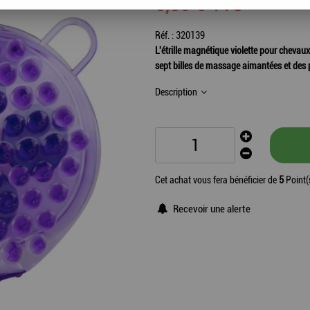
5
,
50
€
TTC
Réf. :
320139
L'étrille magnétique violette pour cheva
sept billes de massage aimantées et des 
Description
Cet achat vous fera bénéficier de
5
Point(
Recevoir une alerte