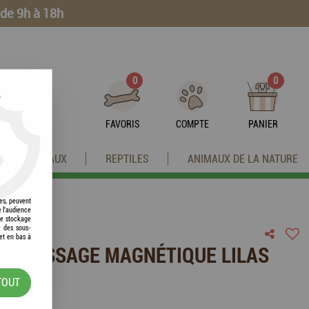
 de 9h à 18h
0
0
?
FAVORIS
COMPTE
PANIER
OISEAUX
REPTILES
ANIMAUX DE LA NATURE
res, peuvent
e l'audience
 le stockage
e des sous-
et en bas à
 DE MASSAGE MAGNÉTIQUE LILAS
TOUT