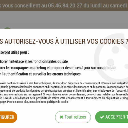
 vous conseillent au 05.46.84.20.27 du lundi au samedi
 AUTORISEZ-VOUS À UTILISER VOS COOKIES 
 seront utiles pour :
iorer l'interface et les fonctionnalités du site
CHEVAUX
VOLAILLES
ANIMAUX DE LA FERME
rer les campagnes marketing et proposer des mises à jour sur nos produits
r l'authentification et surveiller les erreurs techniques
S
okies sont nécessaires à des fins techniques, ils sont donc dispensés de consentement. D'autres, non obligatoi
és pour la personnalisation des annonces et du contenu, la mesure des annonces et du contenu, la connaissance d
oppement de produits, les données de géolocalisation précises et l'identification par le balayage de l'appareil,
cès aux informations sur un appareil. Si vous donnez votre consentement, celui-ci sera valable sur l’ensembl
e Coverdi. Vous disposez de la possibilité de retirer votre consentement à tout moment en cliquant sur le widg
KERBL - ÉTRILLE
a page. Pour en savoir plus, consulter notre politique de cookie.
IGURER
Tout refuser
Soyez le premier à donner votre avis !
ACCEPTER 