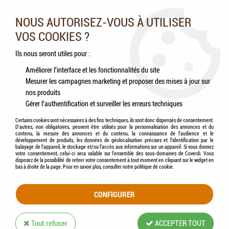
Nos experts vous conseillent au 05.46.84.20.27 du lundi au
samedi de 9h à 18h
NOUS AUTORISEZ-VOUS À UTILISER
VOS COOKIES ?
0
Ils nous seront utiles pour :
Améliorer l'interface et les fonctionnalités du site
Mesurer les campagnes marketing et proposer des mises à jour sur
Accueil
>
Chevaux
>
Accessoires
>
KERBL - Manche en Bois Multi-Usages (Bout
nos produits
conique / 180 cm)
Gérer l'authentification et surveiller les erreurs techniques
Certains cookies sont nécessaires à des fins techniques, ils sont donc dispensés de consentement.
D'autres, non obligatoires, peuvent être utilisés pour la personnalisation des annonces et du
contenu, la mesure des annonces et du contenu, la connaissance de l'audience et le
développement de produits, les données de géolocalisation précises et l'identification par le
balayage de l'appareil, le stockage et/ou l'accès aux informations sur un appareil. Si vous donnez
votre consentement, celui-ci sera valable sur l’ensemble des sous-domaines de Coverdi. Vous
disposez de la possibilité de retirer votre consentement à tout moment en cliquant sur le widget en
bas à droite de la page. Pour en savoir plus, consulter notre politique de cookie.
CONFIGURER
Tout refuser
ACCEPTER TOUT