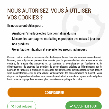
Nos experts vous conseillent au 05.46.84.20.27 du lundi au
samedi de 9h à 18h
NOUS AUTORISEZ-VOUS À UTILISER
VOS COOKIES ?
0
Ils nous seront utiles pour :
Améliorer l'interface et les fonctionnalités du site
Mesurer les campagnes marketing et proposer des mises à jour sur
Accueil
>
Chevaux
>
Accessoires
>
KERBL - Mangeoire Semi-Circulaire 25 L
nos produits
Gérer l'authentification et surveiller les erreurs techniques
Certains cookies sont nécessaires à des fins techniques, ils sont donc dispensés de consentement.
D'autres, non obligatoires, peuvent être utilisés pour la personnalisation des annonces et du
contenu, la mesure des annonces et du contenu, la connaissance de l'audience et le
développement de produits, les données de géolocalisation précises et l'identification par le
balayage de l'appareil, le stockage et/ou l'accès aux informations sur un appareil. Si vous donnez
votre consentement, celui-ci sera valable sur l’ensemble des sous-domaines de Coverdi. Vous
disposez de la possibilité de retirer votre consentement à tout moment en cliquant sur le widget en
bas à droite de la page. Pour en savoir plus, consulter notre politique de cookie.
CONFIGURER
Tout refuser
ACCEPTER TOUT