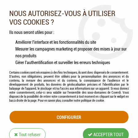
Nos experts vous conseillent au 05.46.84.20.27 du lundi au
samedi de 9h à 18h
NOUS AUTORISEZ-VOUS À UTILISER
VOS COOKIES ?
0
Ils nous seront utiles pour :
Améliorer l'interface et les fonctionnalités du site
Mesurer les campagnes marketing et proposer des mises à jour sur
Accueil
>
Chevaux
>
Accessoires
>
KERBL - Éponge de Nettoyage Ergonomique
nos produits
Gérer l'authentification et surveiller les erreurs techniques
Certains cookies sont nécessaires à des fins techniques, ils sont donc dispensés de consentement.
D'autres, non obligatoires, peuvent être utilisés pour la personnalisation des annonces et du
contenu, la mesure des annonces et du contenu, la connaissance de l'audience et le
développement de produits, les données de géolocalisation précises et l'identification par le
balayage de l'appareil, le stockage et/ou l'accès aux informations sur un appareil. Si vous donnez
votre consentement, celui-ci sera valable sur l’ensemble des sous-domaines de Coverdi. Vous
disposez de la possibilité de retirer votre consentement à tout moment en cliquant sur le widget en
bas à droite de la page. Pour en savoir plus, consulter notre politique de cookie.
CONFIGURER
Tout refuser
ACCEPTER TOUT