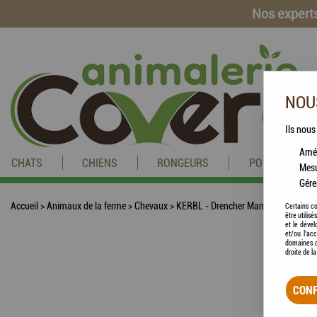
Nos experts
NOUS
Ils nous
Amél
CHATS
CHIENS
RONGEURS
POISSONS
Mesu
Gére
Accueil
>
Animaux de la ferme
>
Chevaux
>
KERBL - Drencher Manuel (500 ml)
Certains co
être utilis
et le dével
et/ou l'ac
domaines d
droite de l
CONF