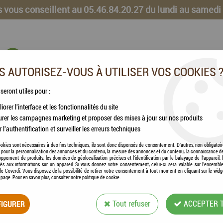
 vous conseillent au 05.46.84.20.27 du lundi au samedi
 AUTORISEZ-VOUS À UTILISER VOS COOKIES 
 seront utiles pour :
iorer l'interface et les fonctionnalités du site
CHEVAUX
VOLAILLES
ANIMAUX DE LA FERME
rer les campagnes marketing et proposer des mises à jour sur nos produits
r l'authentification et surveiller les erreurs techniques
okies sont nécessaires à des fins techniques, ils sont donc dispensés de consentement. D'autres, non obligatoi
és pour la personnalisation des annonces et du contenu, la mesure des annonces et du contenu, la connaissance d
oppement de produits, les données de géolocalisation précises et l'identification par le balayage de l'appareil,
cès aux informations sur un appareil. Si vous donnez votre consentement, celui-ci sera valable sur l’ensembl
e Coverdi. Vous disposez de la possibilité de retirer votre consentement à tout moment en cliquant sur le widg
KERBL - DRENCHE
a page. Pour en savoir plus, consulter notre politique de cookie.
IGURER
Tout refuser
Soyez le premier à donner votre avis !
ACCEPTER 