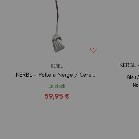
KERBL -
KERBL
KERBL - Pelle a Neige / Céréales avec manche Aluminium Ergonomique & Poignée en D
Bleu 
Noi
En stock
59,95 €