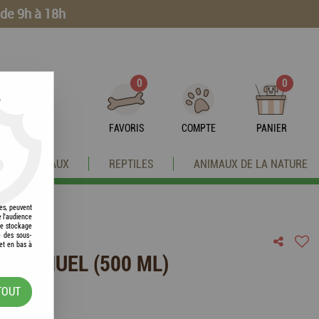
 de 9h à 18h
0
0
?
FAVORIS
COMPTE
PANIER
OISEAUX
REPTILES
ANIMAUX DE LA NATURE
res, peuvent
e l'audience
 le stockage
e des sous-
et en bas à
R MANUEL (500 ML)
TOUT