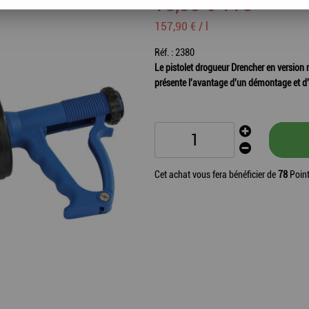
78
,
95
€
TTC
157,90 € / l
Réf. :
2380
Le pistolet drogueur Drencher en version
présente l'avantage d'un démontage et d'u
Cet achat vous fera bénéficier de
78
Point