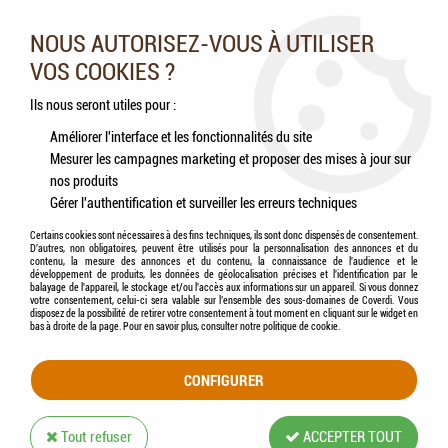
Nos experts vous conseillent au 05.46.84.20.27 du lundi au
samedi de 9h à 18h
NOUS AUTORISEZ-VOUS À UTILISER
VOS COOKIES ?
0
Ils nous seront utiles pour :
Améliorer l'interface et les fonctionnalités du site
Mesurer les campagnes marketing et proposer des mises à jour sur
Accueil
>
Chevaux
>
Accessoires
>
KERBL - Support PVC pour Pierre à Lécher
nos produits
Rectangulaire
Gérer l'authentification et surveiller les erreurs techniques
Certains cookies sont nécessaires à des fins techniques, ils sont donc dispensés de consentement.
D'autres, non obligatoires, peuvent être utilisés pour la personnalisation des annonces et du
contenu, la mesure des annonces et du contenu, la connaissance de l'audience et le
développement de produits, les données de géolocalisation précises et l'identification par le
balayage de l'appareil, le stockage et/ou l'accès aux informations sur un appareil. Si vous donnez
votre consentement, celui-ci sera valable sur l’ensemble des sous-domaines de Coverdi. Vous
disposez de la possibilité de retirer votre consentement à tout moment en cliquant sur le widget en
bas à droite de la page. Pour en savoir plus, consulter notre politique de cookie.
CONFIGURER
Tout refuser
ACCEPTER TOUT